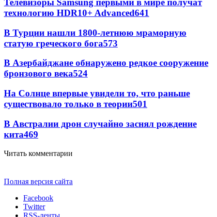
Телевизоры Samsung первыми в мире получат
технологию HDR10+ Advanced
641
В Турции нашли 1800-летнюю мраморную
статую греческого бога
573
В Азербайджане обнаружено редкое сооружение
бронзового века
524
На Солнце впервые увидели то, что раньше
существовало только в теории
501
В Австралии дрон случайно заснял рождение
кита
469
Читать комментарии
Полная версия сайта
Facebook
Twitter
RSS-ленты