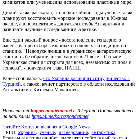
химикатов или уменьшения использования пластика в мире.
Дикий также рассказал, что в ближайшие годы ученые также
планируют восстановить морские исследования в Южном
океане, а в перспективе - двигаться вглубь Антарктики и
развивать научные исследования в Арктике.
Еще один важный вопрос - восстановление гендерного
равенства при отборе сезонных и годовых экспедиций на
станцию. "Недопуск женщин в украинском антарктическую
станцию - безобразие, неслыханное в 21 веке... Отныне
Украинская станция открыта для всех, независимо от пола и
гендера", - подчеркнул глава НАНЦ.
Ранее сообщалось,
что Украина расширит сотрудничество с
Турцией
, а также начнет партнерство в области исследований
Антарктики с Китаем и Малайзией.
Новости от
Корреспондент.net
в Telegram. Подписывайтесь
на наш канал
https://t.me/korrespondentnet
Читайте Korrespondent.net в Google News
ТЕГИ:
Украина
,
ученые
,
исследования
,
антарктика
Если вы заметили ошибку, выделите необходимый текст и