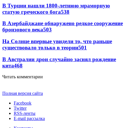
В Турции нашли 1800-летнюю мраморную
статую греческого бога
538
В Азербайджане обнаружено редкое сооружение
бронзового века
503
На Солнце впервые увидели то, что раньше
существовало только в теории
501
В Австралии дрон случайно заснял рождение
кита
468
Читать комментарии
Полная версия сайта
Facebook
Twitter
RSS-ленты
E-mail рассылка