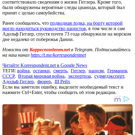
соответствовало сведениям о жизни Гитлера. Кроме того,
были обнаружены вероятные следы цианида, который был
принят с целью самоубийства.
Ранее сообщалось, что
подводная лодка, на борту которой
могло находиться руководство нацистов
, в том числе и сам
Адольф Гитлер, спустя почти 73 года обнаружили на морском
дне недалеко от побережья Дании.
Новости от
Корреспондент.net
в Telegram. Подписывайтесь
на наш канал
https://t.me/korrespondentnet
Читайте Korrespondent.net в Google News
ТЕГИ:
война
,
останки
,
смерть
,
Гитлер
,
нацизм
,
Германия
,
СССР
,
Вторая мировая война
,
экспертиза
,
судмедэксперт
,
Адольф Гитлер
,
фюрер
,
III Рейх
Если вы заметили ошибку, выделите необходимый текст и
нажмите Ctrl+Enter, чтобы сообщить об этом редакции.