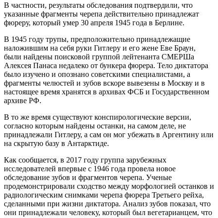
В частности, результаты обследования подтвердили, что
указанные фрагменты черепа действительно принадлежат
фюреру, который умер 30 апреля 1945 года в Берлине.
В 1945 году трупы, предположительно принадлежащие
наложившим на себя руки Гитлеру и его жене Еве Браун,
были найдены поисковой группой лейтенанта СМЕРШа
Алексея Панаса недалеко от бункера фюрера. Тело диктатора
было изучено и опознано советскими специалистами, а
фрагменты челюстей и зубов вскоре вывезены в Москву и в
настоящее время хранятся в архивах ФСБ и Государственном
архиве РФ.
В то же время существуют конспирологические версии,
согласно которым найдены останки, на самом деле, не
принадлежали Гитлеру, а сам он мог убежать в Аргентину или
на скрытую базу в Антарктиде.
Как сообщается, в 2017 году группа зарубежных
исследователей впервые с 1946 года провела новое
обследование зубов и фрагментов черепа. Ученые
продемонстрировали сходство между морфологией останков и
радиологическим снимками черепа фюрера Третьего рейха,
сделанными при жизни диктатора. Анализ зубов показал, что
они принадлежали человеку, который был вегетарианцем, что