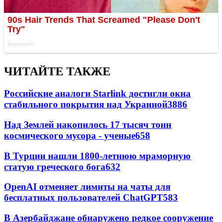
ЧИТАЙТЕ ТАКЖЕ
Российские аналоги Starlink достигли окна
стабильного покрытия над Украиной
3886
Над Землей накопилось 17 тысяч тонн
космического мусора - ученые
658
В Турции нашли 1800-летнюю мраморную
статую греческого бога
632
OpenAI отменяет лимиты на чаты для
бесплатных пользователей ChatGPT
583
В Азербайджане обнаружено редкое сооружение