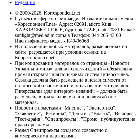
Редакция
© 2000-2026, Korrespondent.net
Субъект в сфере онлайн-медиа Название онлайн-медиа -
«КореспонденТ.net» Адрес: 02091, місто Київ,
ХАРКІВСЬКЕ ШОСЕ, будинок 172-Б, офіс 208/1 E-mail:
sunlight@mediadim.com.ua
Телефон: 044-205-43-00
Идентификатор медиа - R40-06068
Использование любых материалов, размещённых на
сайте, разрешается при условии ссылки на
Корреспондент.net.
При копировании материалов со страницы «Новости
Украины и мира», для интернет-изданий – обязательна
прямая открытая для поисковых систем гиперссылка.
Ссылка должна быть размещена в независимости от
полного либо частичного использования материалов.
Гиперссылка (для интернет- изданий) – должна быть
размещена в подзаголовке или в первом абзаце
материала.
Новости с пометками "Мнение", "Экспертиза",
"Заявление", "Регионы", "Деньги", "Власть", "Выборы",
"Тест-драйв", "Спецпроекты", "Промо" публикуются на
правах рекламы.
Раздел Спецпроекты создается совместно с
коммерческими партнерами.