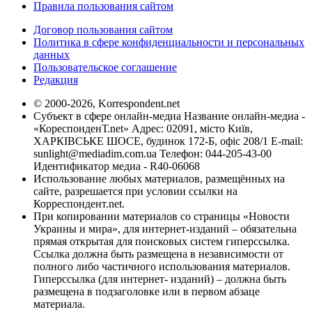
Правила пользования сайтом
Договор пользования сайтом
Политика в сфере конфиденциальности и персональных
данных
Пользовательское соглашение
Редакция
© 2000-2026, Korrespondent.net
Субъект в сфере онлайн-медиа Название онлайн-медиа -
«КореспонденТ.net» Адрес: 02091, місто Київ,
ХАРКІВСЬКЕ ШОСЕ, будинок 172-Б, офіс 208/1 E-mail:
sunlight@mediadim.com.ua
Телефон: 044-205-43-00
Идентификатор медиа - R40-06068
Использование любых материалов, размещённых на
сайте, разрешается при условии ссылки на
Корреспондент.net.
При копировании материалов со страницы «Новости
Украины и мира», для интернет-изданий – обязательна
прямая открытая для поисковых систем гиперссылка.
Ссылка должна быть размещена в независимости от
полного либо частичного использования материалов.
Гиперссылка (для интернет- изданий) – должна быть
размещена в подзаголовке или в первом абзаце
материала.