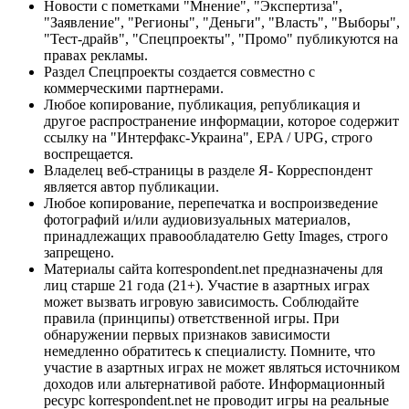
Новости с пометками "Мнение", "Экспертиза",
"Заявление", "Регионы", "Деньги", "Власть", "Выборы",
"Тест-драйв", "Спецпроекты", "Промо" публикуются на
правах рекламы.
Раздел Спецпроекты создается совместно с
коммерческими партнерами.
Любое копирование, публикация, републикация и
другое распространение информации, которое содержит
ссылку на "Интерфакс-Украина", EPA / UPG, строго
воспрещается.
Владелец веб-страницы в разделе Я- Корреспондент
является автор публикации.
Любое копирование, перепечатка и воспроизведение
фотографий и/или аудиовизуальных материалов,
принадлежащих правообладателю Getty Images, строго
запрещено.
Материалы сайта korrespondent.net предназначены для
лиц старше 21 года (21+). Участие в азартных играх
может вызвать игровую зависимость. Соблюдайте
правила (принципы) ответственной игры. При
обнаружении первых признаков зависимости
немедленно обратитесь к специалисту. Помните, что
участие в азартных играх не может являться источником
доходов или альтернативой работе. Информационный
ресурс korrespondent.net не проводит игры на реальные