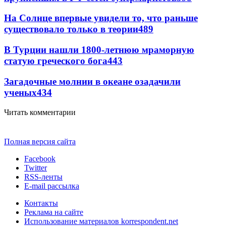
На Солнце впервые увидели то, что раньше
существовало только в теории
489
В Турции нашли 1800-летнюю мраморную
статую греческого бога
443
Загадочные молнии в океане озадачили
ученых
434
Читать комментарии
Полная версия сайта
Facebook
Twitter
RSS-ленты
E-mail рассылка
Контакты
Реклама на сайте
Использование материалов korrespondent.net