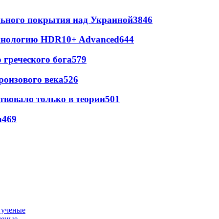
ильного покрытия над Украиной
3846
ехнологию HDR10+ Advanced
644
греческого бога
579
ронзового века
526
твовало только в теории
501
а
469
ченые