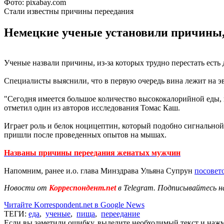
Фото: pixabay.com
Стали известны причины переедания
Немецкие ученые установили причины, и
Ученые назвали причины, из-за которых трудно перестать есть
Специалисты выяснили, что в первую очередь вина лежит на э
"Сегодня имеется большое количество высококалорийной еды, к
отметил один из авторов исследования Томас Каш.
Играет роль и белок ноцицептин, который подобно сигнальной 
пришли после проведенных опытов на мышах.
Названы причины переедания женатых мужчин
Напомним, ранее и.о. глава Минздрава Ульяна Супрун
посовет
Новости от
Корреспондент.net
в Telegram. Подписывайтесь н
Читайте Korrespondent.net в Google News
ТЕГИ:
еда
,
ученые
,
пища
,
переедание
Если вы заметили ошибку, выделите необходимый текст и нажми