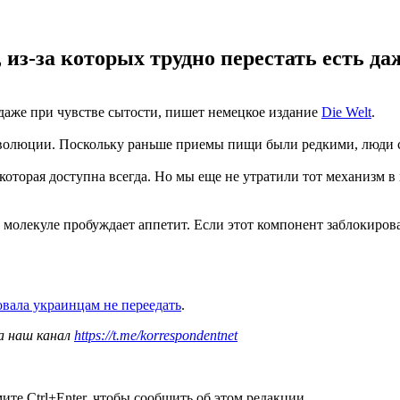
з-за которых трудно перестать есть даж
 даже при чувстве сытости, пишет немецкое издание
Die Welt
.
волюции. Поскольку раньше приемы пищи были редкими, люди ст
оторая доступна всегда. Но мы еще не утратили тот механизм в 
молекуле пробуждает аппетит. Если этот компонент заблокирова
овала украинцам не переедать
.
а наш канал
https://t.me/korrespondentnet
те Ctrl+Enter, чтобы сообщить об этом редакции.