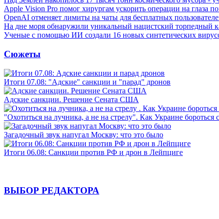
Apple Vision Pro помог хирургам ускорить операции на глаза п
OpenAI отменяет лимиты на чаты для бесплатных пользовател
На дне моря обнаружили уникальный нацистский торпедный к
Ученые с помощью ИИ создали 16 новых синтетических вирус
Сюжеты
Итоги 07.08: "Адские" санкции и "парад" дронов
Адские санкции. Решение Сената США
"Охотиться на лучника, а не на стрелу". Как Украине бороться 
Загадочный звук напугал Москву: что это было
Итоги 06.08: Санкции против РФ и дрон в Лейпциге
ВЫБОР РЕДАКТОРА