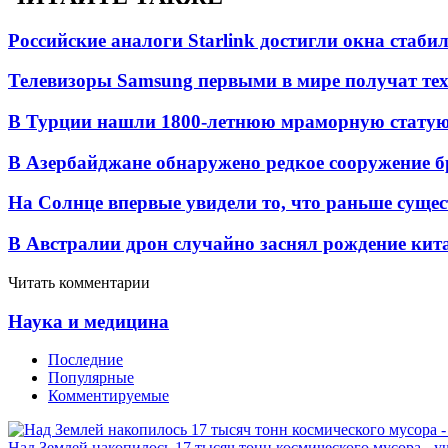
Российские аналоги Starlink достигли окна стаб
Телевизоры Samsung первыми в мире получат т
В Турции нашли 1800-летнюю мраморную статую 
В Азербайджане обнаружено редкое сооружение б
На Солнце впервые увидели то, что раньше сущес
В Австралии дрон случайно заснял рождение кит
Читать комментарии
Наука и медицина
Последние
Популярные
Комментируемые
Над Землей накопилось 17 тысяч тонн космического мусора - у