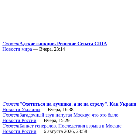
Сюжет
Адские санкции. Решение Сената США
Новости мира
— Вчера, 23:14
Сюжет
"Охотиться на лучника, а не на стрелу". Как Украи
Новости Украины
— Вчера, 16:38
Сюжет
Загадочный звук напугал Москву: что это было
Новости России
— Вчера, 15:29
Сюжет
Банкет генералов. Последствия взрыва в Москве
Новости России
— 6 августа 2026, 23:58