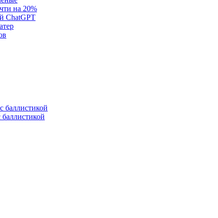
очти на 20%
ей ChatGPT
атер
ов
с баллистикой