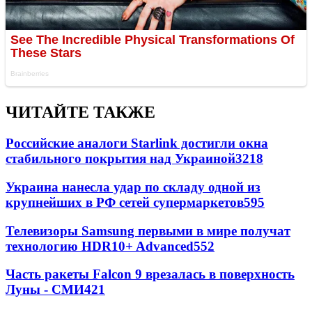
ЧИТАЙТЕ ТАКЖЕ
Российские аналоги Starlink достигли окна
стабильного покрытия над Украиной
3218
Украина нанесла удар по складу одной из
крупнейших в РФ сетей супермаркетов
595
Телевизоры Samsung первыми в мире получат
технологию HDR10+ Advanced
552
Часть ракеты Falcon 9 врезалась в поверхность
Луны - СМИ
421