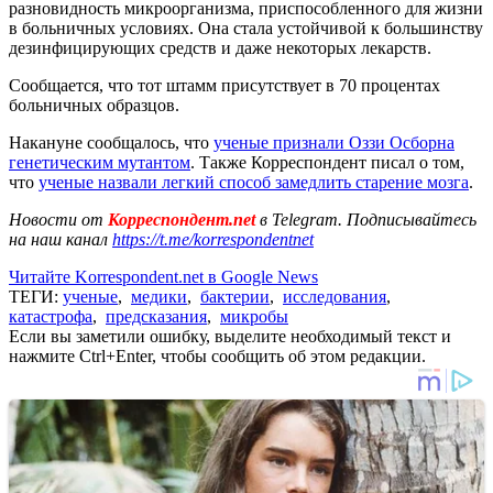
разновидность микроорганизма, приспособленного для жизни
в больничных условиях. Она стала устойчивой к большинству
дезинфицирующих средств и даже некоторых лекарств.
Сообщается, что тот штамм присутствует в 70 процентах
больничных образцов.
Накануне сообщалось, что
ученые признали Оззи Осборна
генетическим мутантом
. Также Корреспондент писал о том,
что
ученые назвали легкий способ замедлить старение мозга
.
Новости от
Корреспондент.net
в Telegram. Подписывайтесь
на наш канал
https://t.me/korrespondentnet
Читайте Korrespondent.net в Google News
ТЕГИ:
ученые
,
медики
,
бактерии
,
исследования
,
катастрофа
,
предсказания
,
микробы
Если вы заметили ошибку, выделите необходимый текст и
нажмите Ctrl+Enter, чтобы сообщить об этом редакции.