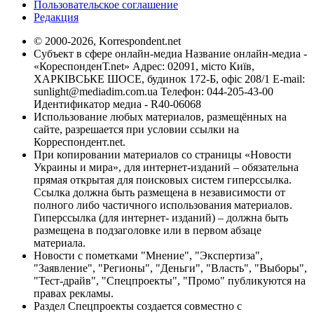
Пользовательское соглашение
Редакция
© 2000-2026, Korrespondent.net
Субъект в сфере онлайн-медиа Название онлайн-медиа -
«КореспонденТ.net» Адрес: 02091, місто Київ,
ХАРКІВСЬКЕ ШОСЕ, будинок 172-Б, офіс 208/1 E-mail:
sunlight@mediadim.com.ua
Телефон: 044-205-43-00
Идентификатор медиа - R40-06068
Использование любых материалов, размещённых на
сайте, разрешается при условии ссылки на
Корреспондент.net.
При копировании материалов со страницы «Новости
Украины и мира», для интернет-изданий – обязательна
прямая открытая для поисковых систем гиперссылка.
Ссылка должна быть размещена в независимости от
полного либо частичного использования материалов.
Гиперссылка (для интернет- изданий) – должна быть
размещена в подзаголовке или в первом абзаце
материала.
Новости с пометками "Мнение", "Экспертиза",
"Заявление", "Регионы", "Деньги", "Власть", "Выборы",
"Тест-драйв", "Спецпроекты", "Промо" публикуются на
правах рекламы.
Раздел Спецпроекты создается совместно с