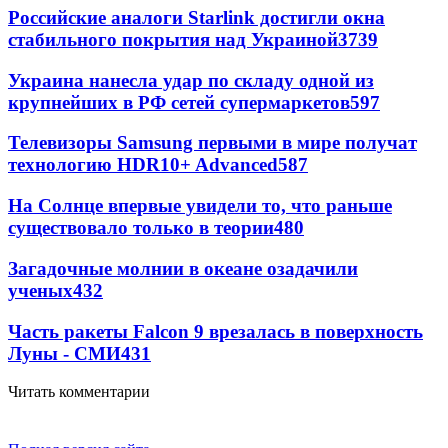
Российские аналоги Starlink достигли окна
стабильного покрытия над Украиной
3739
Украина нанесла удар по складу одной из
крупнейших в РФ сетей супермаркетов
597
Телевизоры Samsung первыми в мире получат
технологию HDR10+ Advanced
587
На Солнце впервые увидели то, что раньше
существовало только в теории
480
Загадочные молнии в океане озадачили
ученых
432
Часть ракеты Falcon 9 врезалась в поверхность
Луны - СМИ
431
Читать комментарии