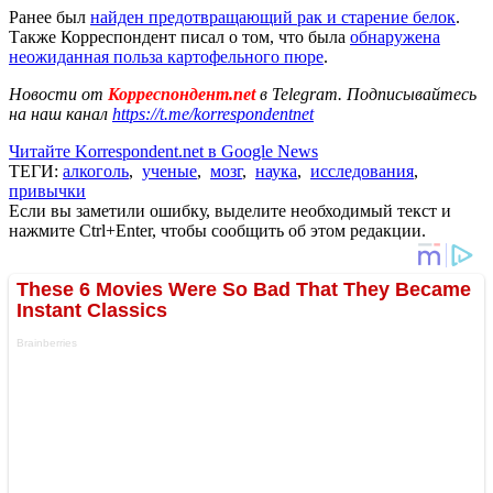
Ранее был
найден предотвращающий рак и старение белок
.
Также Корреспондент писал о том, что была
обнаружена
неожиданная польза картофельного пюре
.
Новости от
Корреспондент.net
в Telegram. Подписывайтесь
на наш канал
https://t.me/korrespondentnet
Читайте Korrespondent.net в Google News
ТЕГИ:
алкоголь
,
ученые
,
мозг
,
наука
,
исследования
,
привычки
Если вы заметили ошибку, выделите необходимый текст и
нажмите Ctrl+Enter, чтобы сообщить об этом редакции.