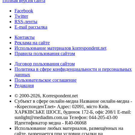
Полная версия сайта
Facebook
Twitter
RSS-ленты
E-mail рассылка
Контакты
Реклама на сайте
Использование материалов korrespondent.net
Правила пользования сайтом
Договор пользования сайтом
Политика в сфере конфиденциальности и персональных
данных
Пользовательское соглашение
Редакция
© 2000-2026, Korrespondent.net
Субъект в сфере онлайн-медиа Название онлайн-медиа -
«КореспонденТ.net» Адрес: 02091, місто Київ,
ХАРКІВСЬКЕ ШОСЕ, будинок 172-Б, офіс 208/1 E-mail:
sunlight@mediadim.com.ua
Телефон: 044-205-43-00
Идентификатор медиа - R40-06068
Использование любых материалов, размещённых на
сайте, разрешается при условии ссылки на