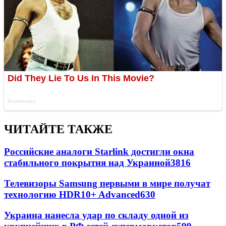
ЧИТАЙТЕ ТАКЖЕ
Российские аналоги Starlink достигли окна
стабильного покрытия над Украиной
3816
Телевизоры Samsung первыми в мире получат
технологию HDR10+ Advanced
630
Украина нанесла удар по складу одной из