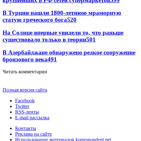
крупнейших в РФ сетей супермаркетов
599
В Турции нашли 1800-летнюю мраморную
статую греческого бога
520
На Солнце впервые увидели то, что раньше
существовало только в теории
501
В Азербайджане обнаружено редкое сооружение
бронзового века
491
Читать комментарии
Полная версия сайта
Facebook
Twitter
RSS-ленты
E-mail рассылка
Контакты
Реклама на сайте
Использование материалов korrespondent.net