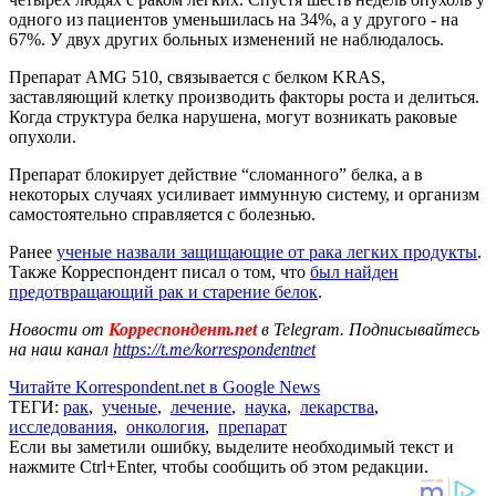
одного из пациентов уменьшилась на 34%, а у другого - на
67%. У двух других больных изменений не наблюдалось.
Препарат AMG 510, связывается с белком KRAS,
заставляющий клетку производить факторы роста и делиться.
Когда структура белка нарушена, могут возникать раковые
опухоли.
Препарат блокирует действие “сломанного” белка, а в
некоторых случаях усиливает иммунную систему, и организм
самостоятельно справляется с болезнью.
Ранее
ученые назвали защищающие от рака легких продукты
.
Также Корреспондент писал о том, что
был найден
предотвращающий рак и старение белок
.
Новости от
Корреспондент.net
в Telegram. Подписывайтесь
на наш канал
https://t.me/korrespondentnet
Читайте Korrespondent.net в Google News
ТЕГИ:
рак
,
ученые
,
лечение
,
наука
,
лекарства
,
исследования
,
онкология
,
препарат
Если вы заметили ошибку, выделите необходимый текст и
нажмите Ctrl+Enter, чтобы сообщить об этом редакции.