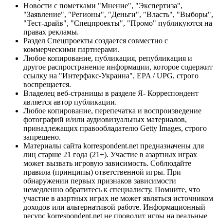
Новости с пометками "Мнение", "Экспертиза",
"Заявление", "Регионы", "Деньги", "Власть", "Выборы",
"Тест-драйв", "Спецпроекты", "Промо" публикуются на
правах рекламы.
Раздел Спецпроекты создается совместно с
коммерческими партнерами.
Любое копирование, публикация, републикация и
другое распространение информации, которое содержит
ссылку на "Интерфакс-Украина", EPA / UPG, строго
воспрещается.
Владелец веб-страницы в разделе Я- Корреспондент
является автор публикации.
Любое копирование, перепечатка и воспроизведение
фотографий и/или аудиовизуальных материалов,
принадлежащих правообладателю Getty Images, строго
запрещено.
Материалы сайта korrespondent.net предназначены для
лиц старше 21 года (21+). Участие в азартных играх
может вызвать игровую зависимость. Соблюдайте
правила (принципы) ответственной игры. При
обнаружении первых признаков зависимости
немедленно обратитесь к специалисту. Помните, что
участие в азартных играх не может являться источником
доходов или альтернативой работе. Информационный
ресурс korrespondent.net не проводит игры на реальные