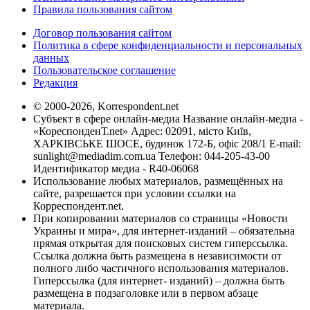
Правила пользования сайтом
Договор пользования сайтом
Политика в сфере конфиденциальности и персональных
данных
Пользовательское соглашение
Редакция
© 2000-2026, Korrespondent.net
Субъект в сфере онлайн-медиа Название онлайн-медиа -
«КореспонденТ.net» Адрес: 02091, місто Київ,
ХАРКІВСЬКЕ ШОСЕ, будинок 172-Б, офіс 208/1 E-mail:
sunlight@mediadim.com.ua
Телефон: 044-205-43-00
Идентификатор медиа - R40-06068
Использование любых материалов, размещённых на
сайте, разрешается при условии ссылки на
Корреспондент.net.
При копировании материалов со страницы «Новости
Украины и мира», для интернет-изданий – обязательна
прямая открытая для поисковых систем гиперссылка.
Ссылка должна быть размещена в независимости от
полного либо частичного использования материалов.
Гиперссылка (для интернет- изданий) – должна быть
размещена в подзаголовке или в первом абзаце
материала.