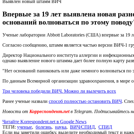
Выявлен новый штамм ВИЧ
Впервые за 19 лет выявлена новая разн
оснований волноваться по этому поводу
Ученые лаборатории Abbott Laboratories (США) впервые за 19 
Согласно сообщению, штамм является частью версии ВИЧ-1 г
Директор Национального института аллергии и инфекционных 
однако выявление нового штамма дает более полную карту ра
"Нет оснований паниковать или даже немного волноваться по э
По данным Всемирной организации здравоохранения, в мире ок
Три человека победили ВИЧ. Можно ли вылечить всех
Ранее ученые назвали
способ полностью остановить ВИЧ
. Спе
Новости от
Корреспондент.net
в Telegram. Подписывайтесь н
Читайте Korrespondent.net в Google News
ТЕГИ:
ученые
,
болезнь
,
наука
,
ВИЧ/СПИД
,
СПИД
Если вы заметили ошибку, выделите необходимый текст и нажми