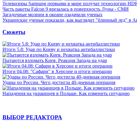
Телевизоры Samsung первыми в мире получат технологию HD
Часть ракеты Falcon 9 врезалась в поверхность Луны - СМИ
Загадочные молнии в океане озадачили ученых
Украинские ученые показали, как выглядит "блинный лед" в А
Сюжеты
Итоги 5.8: Удар по Киеву и нехватка антибаллистики
Пытаются взломать Киев. Реакция Запада на удар
Итоги 04.08: "Сафари" в Херсоне и итоги операции
Удары по России. Чего достигла 40-дневная операция
Нападения на украинцев в Польше. Как изменить ситуацию
ВЫБОР РЕДАКТОРА