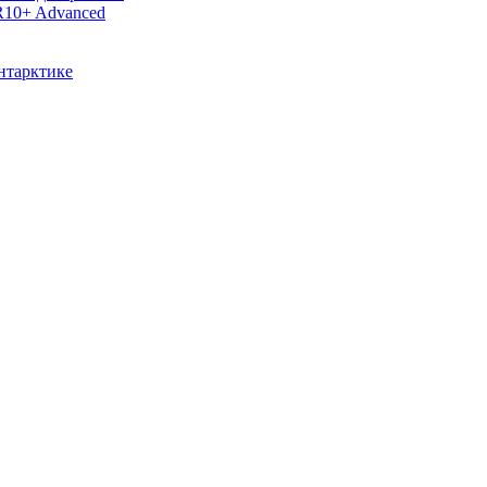
R10+ Advanced
нтарктике