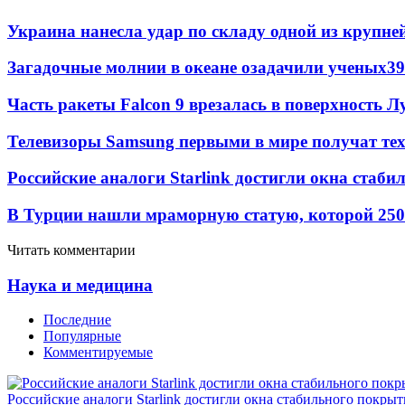
Украина нанесла удар по складу одной из крупне
Загадочные молнии в океане озадачили ученых
39
Часть ракеты Falcon 9 врезалась в поверхность 
Телевизоры Samsung первыми в мире получат т
Российские аналоги Starlink достигли окна стаб
В Турции нашли мраморную статую, которой 250
Читать комментарии
Наука и медицина
Последние
Популярные
Комментируемые
Российские аналоги Starlink достигли окна стабильного покры