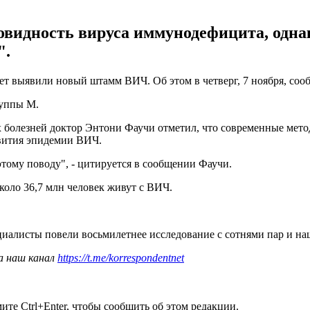
овидность вируса иммунодефицита, одна
".
лет выявили новый штамм ВИЧ. Об этом в четверг, 7 ноября, со
руппы М.
болезней доктор Энтони Фаучи отметил, что современные мето
звития эпидемии ВИЧ.
тому поводу", - цитируется в сообщении Фаучи.
оло 36,7 млн человек живут с ВИЧ.
циалисты повели восьмилетнее исследование с сотнями пар и н
а наш канал
https://t.me/korrespondentnet
те Ctrl+Enter, чтобы сообщить об этом редакции.