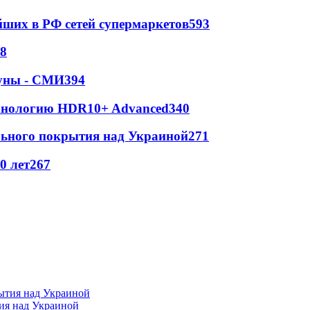
йших в РФ сетей супермаркетов
593
8
Луны - СМИ
394
ехнологию HDR10+ Advanced
340
ильного покрытия над Украиной
271
0 лет
267
тия над Украиной