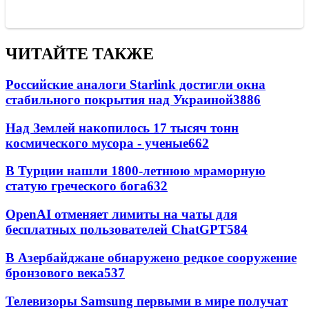
ЧИТАЙТЕ ТАКЖЕ
Российские аналоги Starlink достигли окна
стабильного покрытия над Украиной
3886
Над Землей накопилось 17 тысяч тонн
космического мусора - ученые
662
В Турции нашли 1800-летнюю мраморную
статую греческого бога
632
OpenAI отменяет лимиты на чаты для
бесплатных пользователей ChatGPT
584
В Азербайджане обнаружено редкое сооружение
бронзового века
537
Телевизоры Samsung первыми в мире получат