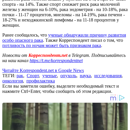
спорта - на 14%. Также спорт снижает риск рака молочной
железы у женщин на 6-10%, рака эндометрия - на 10-18%, рака
почки - 11-17 процентов, миеломы - на 14-19%, рака печени -
18-27% и неходжкинской лимфомы - на 11-18 процентов у
женщин.
Ранее сообщалось, что
ученые обнаружили причину развития
особо опасного рака
. Также Корреспондент писал о том, что
потливость по ночам может быть признаком рака
.
Новости от
Корреспондент.net
в Telegram. Подписывайтесь
на наш канал
https://t.me/korrespondentnet
Читайте Korrespondent.net в Google News
ТЕГИ:
рак
,
Спорт
,
ученые
,
опухоль
,
наука
,
исследования
,
онкология
,
профилактика
Если вы заметили ошибку, выделите необходимый текст и
нажмите Ctrl+Enter, чтобы сообщить об этом редакции.