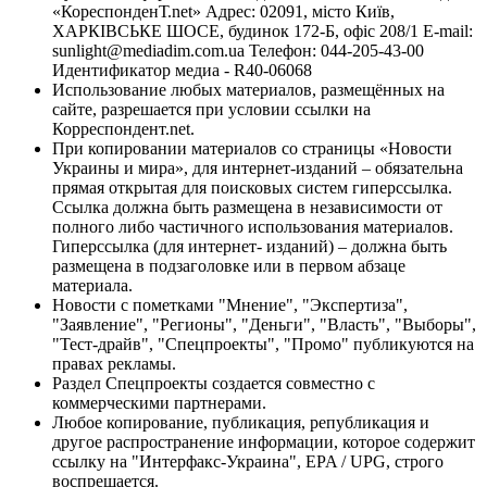
«КореспонденТ.net» Адрес: 02091, місто Київ,
ХАРКІВСЬКЕ ШОСЕ, будинок 172-Б, офіс 208/1 E-mail:
sunlight@mediadim.com.ua
Телефон: 044-205-43-00
Идентификатор медиа - R40-06068
Использование любых материалов, размещённых на
сайте, разрешается при условии ссылки на
Корреспондент.net.
При копировании материалов со страницы «Новости
Украины и мира», для интернет-изданий – обязательна
прямая открытая для поисковых систем гиперссылка.
Ссылка должна быть размещена в независимости от
полного либо частичного использования материалов.
Гиперссылка (для интернет- изданий) – должна быть
размещена в подзаголовке или в первом абзаце
материала.
Новости с пометками "Мнение", "Экспертиза",
"Заявление", "Регионы", "Деньги", "Власть", "Выборы",
"Тест-драйв", "Спецпроекты", "Промо" публикуются на
правах рекламы.
Раздел Спецпроекты создается совместно с
коммерческими партнерами.
Любое копирование, публикация, републикация и
другое распространение информации, которое содержит
ссылку на "Интерфакс-Украина", EPA / UPG, строго
воспрещается.