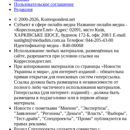
Пользовательское соглашение
Редакция
© 2000-2026, Korrespondent.net
Субъект в сфере онлайн-медиа Название онлайн-медиа -
«КореспонденТ.net» Адрес: 02091, місто Київ,
ХАРКІВСЬКЕ ШОСЕ, будинок 172-Б, офіс 208/1 E-mail:
sunlight@mediadim.com.ua
Телефон: 044-205-43-00
Идентификатор медиа - R40-06068
Использование любых материалов, размещённых на
сайте, разрешается при условии ссылки на
Корреспондент.net.
При копировании материалов со страницы «Новости
Украины и мира», для интернет-изданий – обязательна
прямая открытая для поисковых систем гиперссылка.
Ссылка должна быть размещена в независимости от
полного либо частичного использования материалов.
Гиперссылка (для интернет- изданий) – должна быть
размещена в подзаголовке или в первом абзаце
материала.
Новости с пометками "Мнение", "Экспертиза",
"Заявление", "Регионы", "Деньги", "Власть", "Выборы",
"Тест-драйв", "Спецпроекты", "Промо" публикуются на
правах рекламы.
Раздел Спецпроекты создается совместно с