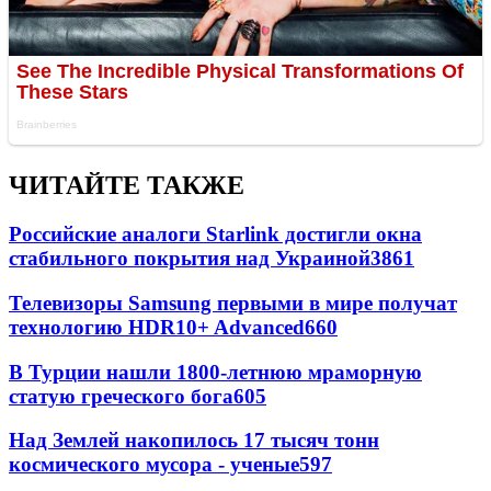
ЧИТАЙТЕ ТАКЖЕ
Российские аналоги Starlink достигли окна
стабильного покрытия над Украиной
3861
Телевизоры Samsung первыми в мире получат
технологию HDR10+ Advanced
660
В Турции нашли 1800-летнюю мраморную
статую греческого бога
605
Над Землей накопилось 17 тысяч тонн
космического мусора - ученые
597