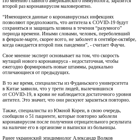
По мнению главного американского иммунолога, заразится
второй раз коронавирусом маловероятно.
“Имеющиеся данные о коронавирусных инфекциях
позволяют предположить, что антитела к COVID-19 будут
сохраняться и защищать хозяина в течения “разумного”
периода времени. Иными словами, человек, переболевший
в феврале-марте, скорее всего, не заболеет в сентябре-октябре,
когда ожидается второй пик пандемии”, - считает Фаучи.
Свое мнение эксперт основывает на том, что скорость
мутаций нового коронавируса - недостаточная, чтобы
ежегодно формировать новые штаммы, радикально
отличающиеся от предыдущих.
В то же время, специалисты из Фуданьского университета
в Китае заявили, что у трети людей, вылечившихся
от COVID-19, в крови не наблюдается достаточного уровня
антител. Это значит, что они рискуют заразиться повторно.
Также, специалисты из Южной Кореи, в свою очередь,
сообщили о 51 пациенте, которые повторно заболели
коронавирусом после получения отрицательного результата
на наличие его в организме и выписки из больницы.
Ранее украинский эпидимиолог Александр Волков