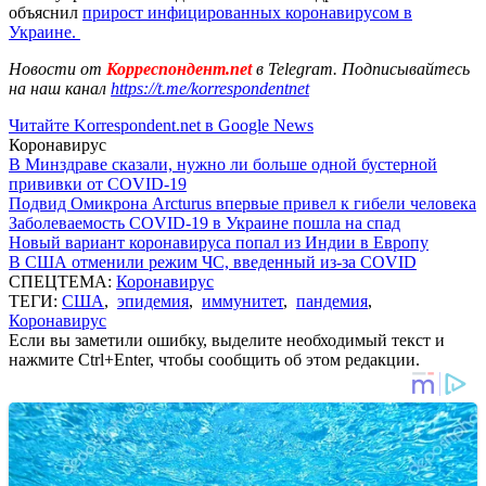
объяснил
прирост инфицированных коронавирусом в
Украине.
Новости от
Корреспондент.net
в Telegram. Подписывайтесь
на наш канал
https://t.me/korrespondentnet
Читайте Korrespondent.net в Google News
Коронавирус
В Минздраве сказали, нужно ли больше одной бустерной
прививки от COVID-19
Подвид Омикрона Arcturus впервые привел к гибели человека
Заболеваемость COVID-19 в Украине пошла на спад
Новый вариант коронавируса попал из Индии в Европу
В США отменили режим ЧС, введенный из-за COVID
СПЕЦТЕМА:
Коронавирус
ТЕГИ:
США
,
эпидемия
,
иммунитет
,
пандемия
,
Коронавирус
Если вы заметили ошибку, выделите необходимый текст и
нажмите Ctrl+Enter, чтобы сообщить об этом редакции.