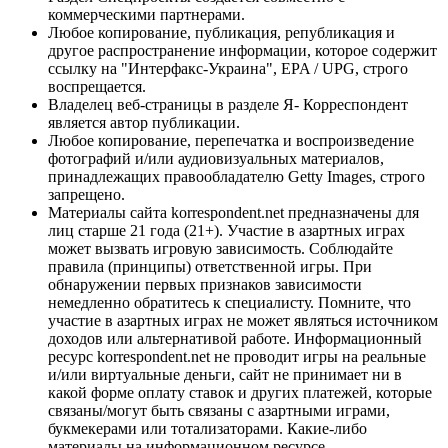
коммерческими партнерами.
Любое копирование, публикация, републикация и
другое распространение информации, которое содержит
ссылку на "Интерфакс-Украина", EPA / UPG, строго
воспрещается.
Владелец веб-страницы в разделе Я- Корреспондент
является автор публикации.
Любое копирование, перепечатка и воспроизведение
фотографий и/или аудиовизуальных материалов,
принадлежащих правообладателю Getty Images, строго
запрещено.
Материалы сайта korrespondent.net предназначены для
лиц старше 21 года (21+). Участие в азартных играх
может вызвать игровую зависимость. Соблюдайте
правила (принципы) ответственной игры. При
обнаружении первых признаков зависимости
немедленно обратитесь к специалисту. Помните, что
участие в азартных играх не может являться источником
доходов или альтернативой работе. Информационный
ресурс korrespondent.net не проводит игры на реальные
и/или виртуальные деньги, сайт не принимает ни в
какой форме оплату ставок и других платежей, которые
связаны/могут быть связаны с азартными играми,
букмекерами или тотализаторами. Какие-либо
материалы на информационном ресурсе