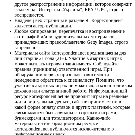
другое распространение информации, которое содержит
ссылку на "Интерфакс-Украина", EPA / UPG, строго
воспрещается.
Владелец веб-страницы в разделе Я- Корреспондент
является автор публикации.
Любое копирование, перепечатка и воспроизведение
фотографий и/или аудиовизуальных материалов,
принадлежащих правообладателю Getty Images, строго
запрещено.
Материалы сайта korrespondent.net предназначены для
лиц старше 21 года (21+). Участие в азартных играх
может вызвать игровую зависимость. Соблюдайте
правила (принципы) ответственной игры. При
обнаружении первых признаков зависимости
немедленно обратитесь к специалисту. Помните, что
участие в азартных играх не может являться источником
доходов или альтернативой работе. Информационный
ресурс korrespondent.net не проводит игры на реальные
и/или виртуальные деньги, сайт не принимает ни в
какой форме оплату ставок и других платежей, которые
связаны/могут быть связаны с азартными играми,
букмекерами или тотализаторами. Какие-либо
материалы на информационном ресурсе
korrespondent.net публикуются исключительно в
информационных целях.