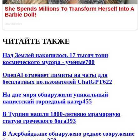
ЧИТАЙТЕ ТАКЖЕ
Над Землей накопилось 17 тысяч тонн
космического мусора - ученые
700
OpenAI отменяет лимиты на чаты для
бесплатных пользователей ChatGPT
622
На дне моря обнаружили уникальный
нацистский торпедный катер
455
В Турции нашли 1800-летнюю мраморную
статую греческого бога
393
В Азербайджане обнаружено редкое сооружение