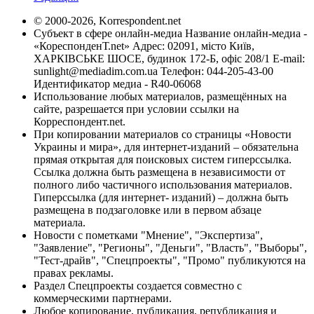
© 2000-2026, Korrespondent.net
Субъект в сфере онлайн-медиа Название онлайн-медиа -
«КореспонденТ.net» Адрес: 02091, місто Київ,
ХАРКІВСЬКЕ ШОСЕ, будинок 172-Б, офіс 208/1 E-mail:
sunlight@mediadim.com.ua
Телефон: 044-205-43-00
Идентификатор медиа - R40-06068
Использование любых материалов, размещённых на
сайте, разрешается при условии ссылки на
Корреспондент.net.
При копировании материалов со страницы «Новости
Украины и мира», для интернет-изданий – обязательна
прямая открытая для поисковых систем гиперссылка.
Ссылка должна быть размещена в независимости от
полного либо частичного использования материалов.
Гиперссылка (для интернет- изданий) – должна быть
размещена в подзаголовке или в первом абзаце
материала.
Новости с пометками "Мнение", "Экспертиза",
"Заявление", "Регионы", "Деньги", "Власть", "Выборы",
"Тест-драйв", "Спецпроекты", "Промо" публикуются на
правах рекламы.
Раздел Спецпроекты создается совместно с
коммерческими партнерами.
Любое копирование, публикация, републикация и