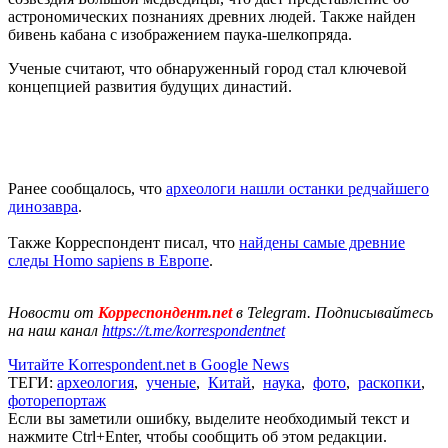
астрономических познаниях древних людей. Также найден
бивень кабана с изображением паука-шелкопряда.
Ученые считают, что обнаруженный город стал ключевой
концепцией развития будущих династий.
Ранее сообщалось, что
археологи нашли останки редчайшего
динозавра
.
Также Корреспондент писал, что
найдены самые древние
следы Homo sapiens в Европе
.
Новости от
Корреспондент.net
в Telegram. Подписывайтесь
на наш канал
https://t.me/korrespondentnet
Читайте Korrespondent.net в Google News
ТЕГИ:
археология
,
ученые
,
Китай
,
наука
,
фото
,
раскопки
,
фоторепортаж
Если вы заметили ошибку, выделите необходимый текст и
нажмите Ctrl+Enter, чтобы сообщить об этом редакции.