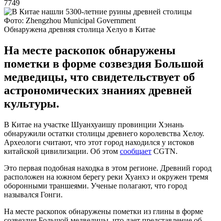
7749
Фото: Zhengzhou Municipal Government
Обнаружена древняя столица Хелуо в Китае
На месте раскопок обнаружены
пометки в форме созвездия Большой
медведицы, что свидетельствует об
астрономических знаниях древней
культуры.
В Китае на участке Шуанхуаишу провинции Хэнань
обнаружили остатки столицы древнего королевства Хелоу.
Археологи считают, что этот город находился у истоков
китайской цивилизации. Об этом
сообщает
CGTN.
Это первая подобная находка в этом регионе. Древний город
расположен на южном берегу реки Хуанхэ и окружен тремя
оборонными траншеями. Ученые полагают, что город
назывался Гонги.
На месте раскопок обнаружены пометки из глины в форме
созвездия Большой медведицы, что дает представление об