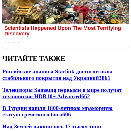
ЧИТАЙТЕ ТАКЖЕ
Российские аналоги Starlink достигли окна
стабильного покрытия над Украиной
3861
Телевизоры Samsung первыми в мире получат
технологию HDR10+ Advanced
662
В Турции нашли 1800-летнюю мраморную
статую греческого бога
606
Над Землей накопилось 17 тысяч тонн