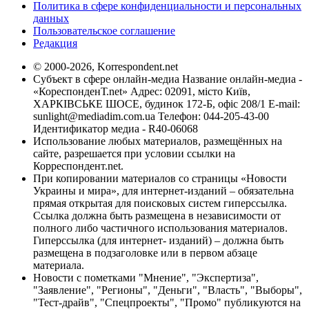
Политика в сфере конфиденциальности и персональных
данных
Пользовательское соглашение
Редакция
© 2000-2026, Korrespondent.net
Субъект в сфере онлайн-медиа Название онлайн-медиа -
«КореспонденТ.net» Адрес: 02091, місто Київ,
ХАРКІВСЬКЕ ШОСЕ, будинок 172-Б, офіс 208/1 E-mail:
sunlight@mediadim.com.ua
Телефон: 044-205-43-00
Идентификатор медиа - R40-06068
Использование любых материалов, размещённых на
сайте, разрешается при условии ссылки на
Корреспондент.net.
При копировании материалов со страницы «Новости
Украины и мира», для интернет-изданий – обязательна
прямая открытая для поисковых систем гиперссылка.
Ссылка должна быть размещена в независимости от
полного либо частичного использования материалов.
Гиперссылка (для интернет- изданий) – должна быть
размещена в подзаголовке или в первом абзаце
материала.
Новости с пометками "Мнение", "Экспертиза",
"Заявление", "Регионы", "Деньги", "Власть", "Выборы",
"Тест-драйв", "Спецпроекты", "Промо" публикуются на