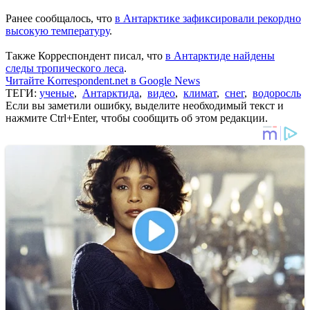
Ранее сообщалось, что
в Антарктике зафиксировали рекордно
высокую температуру
.
Также Корреспондент писал, что
в Антарктиде найдены
следы тропического леса
.
Читайте Korrespondent.net в Google News
ТЕГИ:
ученые
,
Антарктида
,
видео
,
климат
,
снег
,
водоросль
Если вы заметили ошибку, выделите необходимый текст и
нажмите Ctrl+Enter, чтобы сообщить об этом редакции.