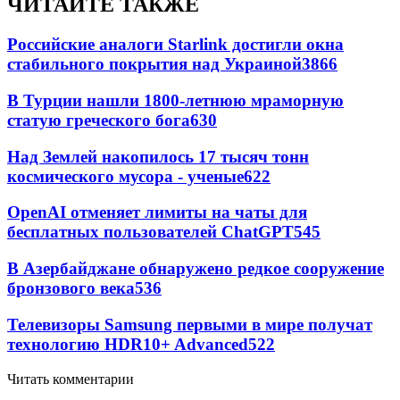
ЧИТАЙТЕ ТАКЖЕ
Российские аналоги Starlink достигли окна
стабильного покрытия над Украиной
3866
В Турции нашли 1800-летнюю мраморную
статую греческого бога
630
Над Землей накопилось 17 тысяч тонн
космического мусора - ученые
622
OpenAI отменяет лимиты на чаты для
бесплатных пользователей ChatGPT
545
В Азербайджане обнаружено редкое сооружение
бронзового века
536
Телевизоры Samsung первыми в мире получат
технологию HDR10+ Advanced
522
Читать комментарии