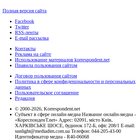
Полная версия сайта
Facebook
Twitter
RSS-ленты
E-mail рассылка
Контакты
Реклама на сайте
Использование материалов korrespondent.net
Правила пользования сайтом
Договор пользования сайтом
Политика в сфере конфиденциальности и персональных
данных
Пользовательское соглашение
Редакция
© 2000-2026, Korrespondent.net
Субъект в сфере онлайн-медиа Название онлайн-медиа -
«КореспонденТ.net» Адрес: 02091, місто Київ,
ХАРКІВСЬКЕ ШОСЕ, будинок 172-Б, офіс 208/1 E-mail:
sunlight@mediadim.com.ua
Телефон: 044-205-43-00
Идентификатор медиа - R40-06068