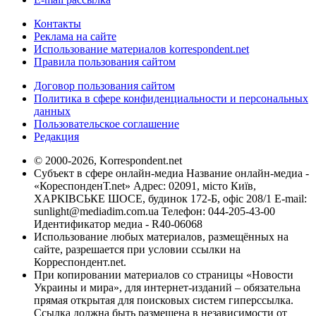
Контакты
Реклама на сайте
Использование материалов korrespondent.net
Правила пользования сайтом
Договор пользования сайтом
Политика в сфере конфиденциальности и персональных
данных
Пользовательское соглашение
Редакция
© 2000-2026, Korrespondent.net
Субъект в сфере онлайн-медиа Название онлайн-медиа -
«КореспонденТ.net» Адрес: 02091, місто Київ,
ХАРКІВСЬКЕ ШОСЕ, будинок 172-Б, офіс 208/1 E-mail:
sunlight@mediadim.com.ua
Телефон: 044-205-43-00
Идентификатор медиа - R40-06068
Использование любых материалов, размещённых на
сайте, разрешается при условии ссылки на
Корреспондент.net.
При копировании материалов со страницы «Новости
Украины и мира», для интернет-изданий – обязательна
прямая открытая для поисковых систем гиперссылка.
Ссылка должна быть размещена в независимости от