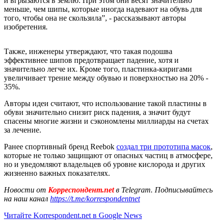
и вгрызаются в землю. При этом они весят значительно
меньше, чем шипы, которые иногда надевают на обувь для
того, чтобы она не скользила”, - рассказывают авторы
изобретения.
Также, инженеры утверждают, что такая подошва
эффективнее шипов предотвращает падение, хотя и
значительно легче их. Кроме того, пластинка-киригами
увеличивает трение между обувью и поверхностью на 20% -
35%.
Авторы идеи считают, что использование такой пластины в
обуви значительно снизит риск падения, а значит будут
спасены многие жизни и сэкономлены миллиарды на счетах
за лечение.
Ранее спортивный бренд Reebok
создал три прототипа масок
,
которые не только защищают от опасных частиц в атмосфере,
но и уведомляют владельцев об уровне кислорода и других
жизненно важных показателях.
Новости от
Корреспондент.net
в Telegram. Подписывайтесь
на наш канал
https://t.me/korrespondentnet
Читайте Korrespondent.net в Google News