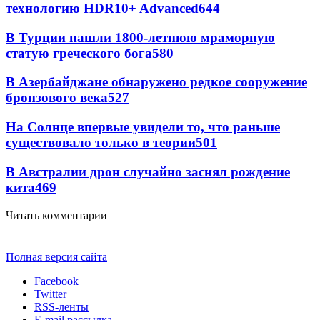
технологию HDR10+ Advanced
644
В Турции нашли 1800-летнюю мраморную
статую греческого бога
580
В Азербайджане обнаружено редкое сооружение
бронзового века
527
На Солнце впервые увидели то, что раньше
существовало только в теории
501
В Австралии дрон случайно заснял рождение
кита
469
Читать комментарии
Полная версия сайта
Facebook
Twitter
RSS-ленты
E-mail рассылка