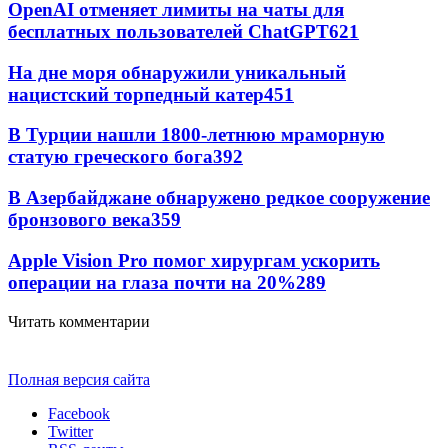
OpenAI отменяет лимиты на чаты для
бесплатных пользователей ChatGPT
621
На дне моря обнаружили уникальный
нацистский торпедный катер
451
В Турции нашли 1800-летнюю мраморную
статую греческого бога
392
В Азербайджане обнаружено редкое сооружение
бронзового века
359
Apple Vision Pro помог хирургам ускорить
операции на глаза почти на 20%
289
Читать комментарии
Полная версия сайта
Facebook
Twitter