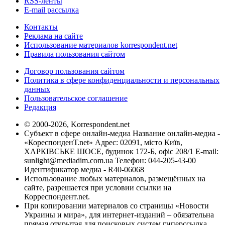
RSS-ленты
E-mail рассылка
Контакты
Реклама на сайте
Использование материалов korrespondent.net
Правила пользования сайтом
Договор пользования сайтом
Политика в сфере конфиденциальности и персональных
данных
Пользовательское соглашение
Редакция
© 2000-2026, Korrespondent.net
Субъект в сфере онлайн-медиа Название онлайн-медиа -
«КореспонденТ.net» Адрес: 02091, місто Київ,
ХАРКІВСЬКЕ ШОСЕ, будинок 172-Б, офіс 208/1 E-mail:
sunlight@mediadim.com.ua
Телефон: 044-205-43-00
Идентификатор медиа - R40-06068
Использование любых материалов, размещённых на
сайте, разрешается при условии ссылки на
Корреспондент.net.
При копировании материалов со страницы «Новости
Украины и мира», для интернет-изданий – обязательна
прямая открытая для поисковых систем гиперссылка.