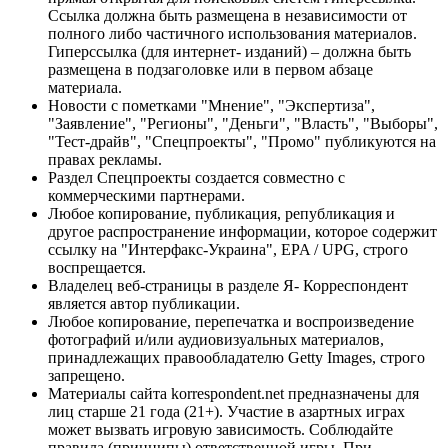
Ссылка должна быть размещена в независимости от
полного либо частичного использования материалов.
Гиперссылка (для интернет- изданий) – должна быть
размещена в подзаголовке или в первом абзаце
материала.
Новости с пометками "Мнение", "Экспертиза",
"Заявление", "Регионы", "Деньги", "Власть", "Выборы",
"Тест-драйв", "Спецпроекты", "Промо" публикуются на
правах рекламы.
Раздел Спецпроекты создается совместно с
коммерческими партнерами.
Любое копирование, публикация, републикация и
другое распространение информации, которое содержит
ссылку на "Интерфакс-Украина", EPA / UPG, строго
воспрещается.
Владелец веб-страницы в разделе Я- Корреспондент
является автор публикации.
Любое копирование, перепечатка и воспроизведение
фотографий и/или аудиовизуальных материалов,
принадлежащих правообладателю Getty Images, строго
запрещено.
Материалы сайта korrespondent.net предназначены для
лиц старше 21 года (21+). Участие в азартных играх
может вызвать игровую зависимость. Соблюдайте
правила (принципы) ответственной игры. При