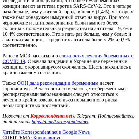
Исследователи обнаружили, что более 6% беременных
женщин имеют антитела против SARS-CoV-2. Это в четыре
раза больше, чем у жителей города в целом (1,4%), у которых
также был обнаружен иммунный ответ на вирус. При этом
чернокожие и латиноамериканки были намного более
склонны к положительным результатам на антитела – 9,7% и
10,4% соответственно. Это в пять раз больше, чем у белых и
азиатских женщин, – среди них антитела были у 2% и 0,9%
соответственно.
Ранее в МОЗ рассказали о
сложностях лечения беременных с
COVID-19
. С начала пандемии в Украине две беременные
женщины с коронавирусом скончались. Шесть находились в
крайне тяжелом состоянии.
Также
ООН дала рекомендации беременным
насчет
коронавируса. В частности, отмечалось, что беременным с
респираторными заболеваниями следует относиться к
лечению крайне взвешенно из-за повышенного риска
неблагоприятных последствий.
Новости от
Корреспондент.net
в Telegram. Подписывайтесь
на наш канал
https://t.me/korrespondentnet
Читайте Korrespondent.net в Google News
СПЕЦТЕМА:
Коронавирус