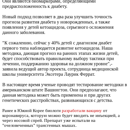
Они являются биомаркерами, определяющими
предрасположенность к диабету.
Новый подход позволяет в два раза улучшить точность
прогноза развития диабета у новорожденных, а также
появления у детей кетоацидоза, серьезного осложнения
данного заболевания.
"К сожалению, сейчас у 40% детей с диагнозом диабет
первого типа наблюдается развитие кетоацидоза. Наша
методика, дающая прогноз на ранних этапах жизни детей,
будет способствовать правильному выбору тактики при
лечении, поддержанию здоровья на должном уровне",-
заявила ведущий автор проекта, сотрудница медицинской
школы университета Эксетера Лаурик Феррат.
В настоящее время ученые проводят тестирование методики в
американском штате Вашингтон. Они предполагают, что
данная методика может быть применена и при других
генетических расстройствах, развивающихся с детства.
Ранее в Южной Корее биологи
разработали вакцину
от
коронавируса, которую можно будет вводить не инъекцией, а
через носовой спрей. Препарат уже испытали на
"очеловеченных" трансгенных мышах.