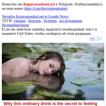
Новости от
Корреспондент.net
в Telegram. Подписывайтесь
на наш канал
https://t.me/korrespondentnet
Читайте Korrespondent.net в Google News
ТЕГИ:
ученые
,
болезнь
,
болезни
,
исследования
,
Великобритания
Если вы заметили ошибку, выделите необходимый текст и
нажмите Ctrl+Enter, чтобы сообщить об этом редакции.