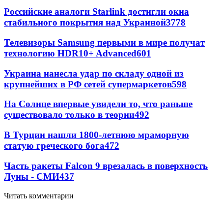
Российские аналоги Starlink достигли окна
стабильного покрытия над Украиной
3778
Телевизоры Samsung первыми в мире получат
технологию HDR10+ Advanced
601
Украина нанесла удар по складу одной из
крупнейших в РФ сетей супермаркетов
598
На Солнце впервые увидели то, что раньше
существовало только в теории
492
В Турции нашли 1800-летнюю мраморную
статую греческого бога
472
Часть ракеты Falcon 9 врезалась в поверхность
Луны - СМИ
437
Читать комментарии