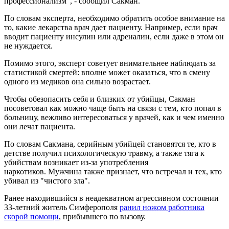
профессионализм", - сообщил Сакман.
По словам эксперта, необходимо обратить особое внимание на
то, какие лекарства врач дает пациенту. Например, если врач
вводит пациенту инсулин или адреналин, если даже в этом он
не нуждается.
Помимо этого, эксперт советует внимательнее наблюдать за
статистикой смертей: вполне может оказаться, что в смену
одного из медиков она сильно возрастает.
Чтобы обезопасить себя и близких от убийцы, Сакман
посоветовал как можно чаще быть на связи с тем, кто попал в
больницу, вежливо интересоваться у врачей, как и чем именно
они лечат пациента.
По словам Сакмана, серийным убийцей становятся те, кто в
детстве получил психологическую травму, а также тяга к
убийствам возникает из-за употребления
наркотиков. Мужчина также признает, что встречал и тех, кто
убивал из "чистого зла".
Ранее находившийся в неадекватном агрессивном состоянии
33-летний житель Симферополя
ранил ножом работника
скорой помощи
, прибывшего по вызову.