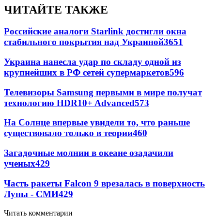
ЧИТАЙТЕ ТАКЖЕ
Российские аналоги Starlink достигли окна
стабильного покрытия над Украиной
3651
Украина нанесла удар по складу одной из
крупнейших в РФ сетей супермаркетов
596
Телевизоры Samsung первыми в мире получат
технологию HDR10+ Advanced
573
На Солнце впервые увидели то, что раньше
существовало только в теории
460
Загадочные молнии в океане озадачили
ученых
429
Часть ракеты Falcon 9 врезалась в поверхность
Луны - СМИ
429
Читать комментарии