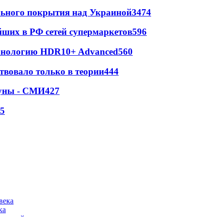
ильного покрытия над Украиной
3474
йших в РФ сетей супермаркетов
596
ехнологию HDR10+ Advanced
560
твовало только в теории
444
Луны - СМИ
427
5
ка