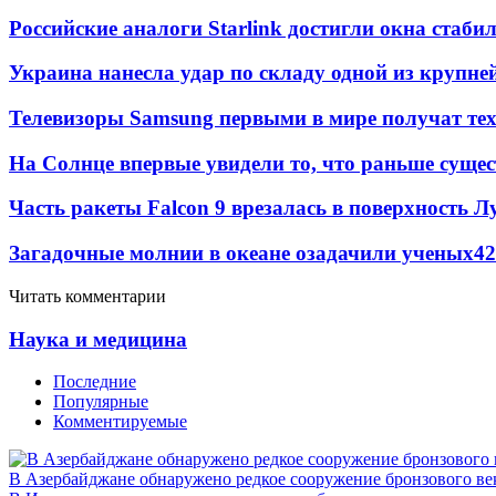
Российские аналоги Starlink достигли окна стаб
Украина нанесла удар по складу одной из крупне
Телевизоры Samsung первыми в мире получат т
На Солнце впервые увидели то, что раньше сущес
Часть ракеты Falcon 9 врезалась в поверхность 
Загадочные молнии в океане озадачили ученых
42
Читать комментарии
Наука и медицина
Последние
Популярные
Комментируемые
В Азербайджане обнаружено редкое сооружение бронзового ве