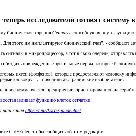
теперь исследователи готовят систему 
ему бионического зрения
Gennaris
, способную вернуть функцию 
й. Для этого им имплантируют бионический глаз", - сообщают а
ать сигналы в микропроцессор, а тот в свою очередь, отправлят
а обходить поврежденные зрительные нервы, которые блокируют 
световых пятен (фосфенов), которые предоставляют человеку и
редметов вокруг", - пояснили австралийские изобретатели.
ать новое коммерческое предприятие, ориентированное на серийн
й
восстанавливает функцию клеток сетчатки.
а наш канал
https://t.me/korrespondentnet
те Ctrl+Enter, чтобы сообщить об этом редакции.