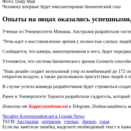
Фото: Daily Mail
Человеку впервые будет имплантирован бионический глаз
Опыты на овцах оказались успешными, 
Ученые из Университета Монаша, Австралия разработали сист
"Речь идет о восстановлении зрения у полностью слепых люде
Сообщается, что камера, вмонтированная в него, будет передав
Уточняется, что система бионического зрения
Gennaris
способн
"Наш дизайн создает визуальный узор из комбинаций до 172 
открытом воздухе, а также распознавать присутствие людей и п
В случае успеха команда разработчиков будет стремиться созд
Ранее в Университете Торонто разработали гидрогель, которы
Новости от
Корреспондент.net
в Telegram. Подписывайтесь н
Читайте Korrespondent.net в Google News
ТЕГИ:
Австралия
,
операция
,
ученые
,
Зрение
,
глаза
Если вы заметили ошибку, выделите необходимый текст и нажми