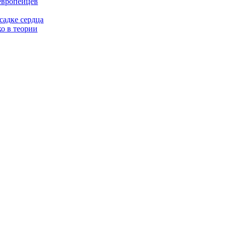
европейцев
садке сердца
о в теории