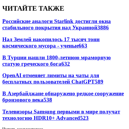
ЧИТАЙТЕ ТАКЖЕ
Российские аналоги Starlink достигли окна
стабильного покрытия над Украиной
3886
Над Землей накопилось 17 тысяч тонн
космического мусора - ученые
663
В Турции нашли 1800-летнюю мраморную
статую греческого бога
632
OpenAI отменяет лимиты на чаты для
бесплатных пользователей ChatGPT
589
В Азербайджане обнаружено редкое сооружение
бронзового века
538
Телевизоры Samsung первыми в мире получат
технологию HDR10+ Advanced
523