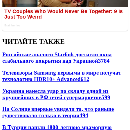
ЧИТАЙТЕ ТАКЖЕ
Российские аналоги Starlink достигли окна
стабильного покрытия над Украиной
3784
Телевизоры Samsung первыми в мире получат
технологию HDR10+ Advanced
612
Украина нанесла удар по складу одной из
крупнейших в РФ сетей супермаркетов
599
На Солнце впервые увидели то, что раньше
существовало только в теории
494
В Турции нашли 1800-летнюю мраморную