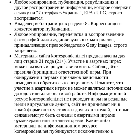
Любое копирование, публикация, републикация и
другое распространение информации, которое содержит
ссылку на "Интерфакс-Украина", EPA / UPG, строго
воспрещается.
Владелец веб-страницы в разделе Я- Корреспондент
является автор публикации.
Любое копирование, перепечатка и воспроизведение
фотографий и/или аудиовизуальных материалов,
принадлежащих правообладателю Getty Images, строго
запрещено.
Материалы сайта korrespondent.net предназначены для
лиц старше 21 года (21+). Участие в азартных играх
может вызвать игровую зависимость. Соблюдайте
правила (принципы) ответственной игры. При
обнаружении первых признаков зависимости
немедленно обратитесь к специалисту. Помните, что
участие в азартных играх не может являться источником
доходов или альтернативой работе. Информационный
ресурс korrespondent.net не проводит игры на реальные
и/или виртуальные деньги, сайт не принимает ни в
какой форме оплату ставок и других платежей, которые
связаны/могут быть связаны с азартными играми,
букмекерами или тотализаторами. Какие-либо
материалы на информационном ресурсе
korrespondent.net публикуются исключительно в