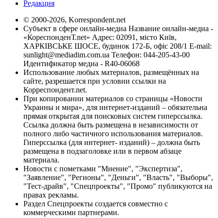
Редакция
© 2000-2026, Korrespondent.net
Субъект в сфере онлайн-медиа Название онлайн-медиа -
«КореспонденТ.net» Адрес: 02091, місто Київ,
ХАРКІВСЬКЕ ШОСЕ, будинок 172-Б, офіс 208/1 E-mail:
sunlight@mediadim.com.ua
Телефон: 044-205-43-00
Идентификатор медиа - R40-06068
Использование любых материалов, размещённых на
сайте, разрешается при условии ссылки на
Корреспондент.net.
При копировании материалов со страницы «Новости
Украины и мира», для интернет-изданий – обязательна
прямая открытая для поисковых систем гиперссылка.
Ссылка должна быть размещена в независимости от
полного либо частичного использования материалов.
Гиперссылка (для интернет- изданий) – должна быть
размещена в подзаголовке или в первом абзаце
материала.
Новости с пометками "Мнение", "Экспертиза",
"Заявление", "Регионы", "Деньги", "Власть", "Выборы",
"Тест-драйв", "Спецпроекты", "Промо" публикуются на
правах рекламы.
Раздел Спецпроекты создается совместно с
коммерческими партнерами.