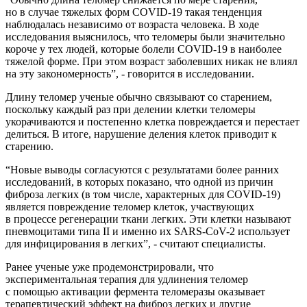
но в случае тяжелых форм COVID-19 такая тенденция
наблюдалась независимо от возраста человека. В ходе
исследования выяснилось, что теломеры были значительно
короче у тех людей, которые болели COVID-19 в наиболее
тяжелой форме. При этом возраст заболевших никак не влиял
на эту закономерность”, - говорится в исследовании.
Длину теломер ученые обычно связывают со старением,
поскольку каждый раз при делении клетки теломеры
укорачиваются и постепенно клетка повреждается и перестает
делиться. В итоге, нарушение деления клеток приводит к
старению.
“Новые выводы согласуются с результатами более ранних
исследований, в которых показано, что одной из причин
фиброза легких (в том числе, характерных для COVID-19)
является повреждение теломер клеток, участвующих
в процессе регенерации ткани легких. Эти клетки называют
пневмоцитами типа II и именно их SARS-CoV-2 использует
для инфицирования в легких”, - считают специалисты.
Ранее ученые уже продемонстрировали, что
экспериментальная терапия для удлинения теломер
с помощью активации фермента теломеразы оказывает
терапевтический эффект на фиброз легких и другие