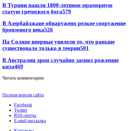
В Турции нашли 1800-летнюю мраморную
статую греческого бога
579
В Азербайджане обнаружено редкое сооружение
бронзового века
526
На Солнце впервые увидели то, что раньше
существовало только в теории
501
В Австралии дрон случайно заснял рождение
кита
469
Читать комментарии
Полная версия сайта
Facebook
Twitter
RSS-ленты
E-mail рассылка
Контакты