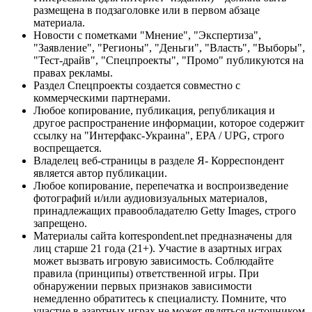
размещена в подзаголовке или в первом абзаце
материала.
Новости с пометками "Мнение", "Экспертиза",
"Заявление", "Регионы", "Деньги", "Власть", "Выборы",
"Тест-драйв", "Спецпроекты", "Промо" публикуются на
правах рекламы.
Раздел Спецпроекты создается совместно с
коммерческими партнерами.
Любое копирование, публикация, републикация и
другое распространение информации, которое содержит
ссылку на "Интерфакс-Украина", EPA / UPG, строго
воспрещается.
Владелец веб-страницы в разделе Я- Корреспондент
является автор публикации.
Любое копирование, перепечатка и воспроизведение
фотографий и/или аудиовизуальных материалов,
принадлежащих правообладателю Getty Images, строго
запрещено.
Материалы сайта korrespondent.net предназначены для
лиц старше 21 года (21+). Участие в азартных играх
может вызвать игровую зависимость. Соблюдайте
правила (принципы) ответственной игры. При
обнаружении первых признаков зависимости
немедленно обратитесь к специалисту. Помните, что
участие в азартных играх не может являться источником