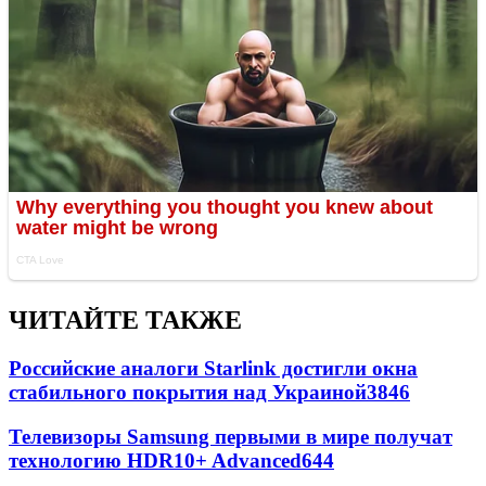
ЧИТАЙТЕ ТАКЖЕ
Российские аналоги Starlink достигли окна
стабильного покрытия над Украиной
3846
Телевизоры Samsung первыми в мире получат
технологию HDR10+ Advanced
644