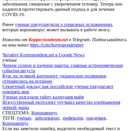
заболевания, связанные с укорочением теломер. Теперь они
надеются протестировать данный подход и для лечения
COVID-19.
Ранее
ученые предупредили о серьезных осложнениях
,
которые коронавирус может вызывать в работе мозга.
Новости от
Корреспондент.net
в Telegram. Подписывайтесь
на наш канал
https://t.me/korrespondentnet
Читайте Korrespondent.net в Google News
ученые
Черное солнце и падение ракеты: главные астрономические
события августа
Курс на ледяной континент: украинские полярники
отправились на ротацию
Секретный доклад: как российские ученые предлагают
покорять мир
Ученые разгадали тайну календаря майя
Искусственный интеллект улучшил качество изображения
черной дыры
СПЕЦТЕМА:
Коронавирус
ТЕГИ:
ученые
,
заболевание
,
инфекция
,
пандемия
,
Коронавирус
Если вы заметили ошибку, выделите необходимый текст и