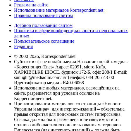
Реклама на сайте
Использование материалов korrespondent.net
Правила пользования сайтом
Договор пользования сайтом
Политика в сфере конфиденциальности и персональных
данных
Пользовательское соглашение
Редакция
© 2000-2026, Korrespondent.net
Субъект в сфере онлайн-медиа Название онлайн-медиа -
«КореспонденТ.net» Адрес: 02091, місто Київ,
ХАРКІВСЬКЕ ШОСЕ, будинок 172-Б, офіс 208/1 E-mail:
sunlight@mediadim.com.ua
Телефон: 044-205-43-00
Идентификатор медиа - R40-06068
Использование любых материалов, размещённых на
сайте, разрешается при условии ссылки на
Корреспондент.net.
При копировании материалов со страницы «Новости
Украины и мира», для интернет-изданий – обязательна
прямая открытая для поисковых систем гиперссылка.
Ссылка должна быть размещена в независимости от
полного либо частичного использования материалов.
Гиперссылка (для интернет- изданий) – должна быть