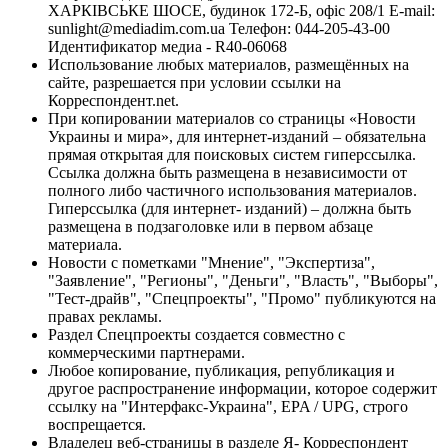
ХАРКІВСЬКЕ ШОСЕ, будинок 172-Б, офіс 208/1 E-mail:
sunlight@mediadim.com.ua
Телефон: 044-205-43-00
Идентификатор медиа - R40-06068
Использование любых материалов, размещённых на
сайте, разрешается при условии ссылки на
Корреспондент.net.
При копировании материалов со страницы «Новости
Украины и мира», для интернет-изданий – обязательна
прямая открытая для поисковых систем гиперссылка.
Ссылка должна быть размещена в независимости от
полного либо частичного использования материалов.
Гиперссылка (для интернет- изданий) – должна быть
размещена в подзаголовке или в первом абзаце
материала.
Новости с пометками "Мнение", "Экспертиза",
"Заявление", "Регионы", "Деньги", "Власть", "Выборы",
"Тест-драйв", "Спецпроекты", "Промо" публикуются на
правах рекламы.
Раздел Спецпроекты создается совместно с
коммерческими партнерами.
Любое копирование, публикация, републикация и
другое распространение информации, которое содержит
ссылку на "Интерфакс-Украина", EPA / UPG, строго
воспрещается.
Владелец веб-страницы в разделе Я- Корреспондент