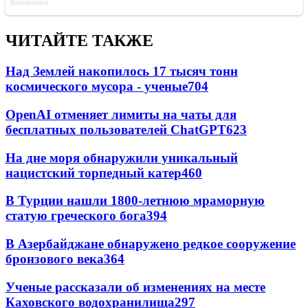
ЧИТАЙТЕ ТАКЖЕ
Над Землей накопилось 17 тысяч тонн
космического мусора - ученые
704
OpenAI отменяет лимиты на чаты для
бесплатных пользователей ChatGPT
623
На дне моря обнаружили уникальный
нацистский торпедный катер
460
В Турции нашли 1800-летнюю мраморную
статую греческого бога
394
В Азербайджане обнаружено редкое сооружение
бронзового века
364
Ученые рассказали об изменениях на месте
Каховского водохранилища
297