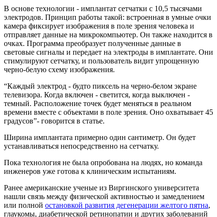
В основе технологии - имплантат сетчатки с 10,5 тысячами
электродов. Принцип работы такой: встроенная в умные очки
камера фиксирует изображения в поле зрения человека и
отправляет данные на микрокомпьютер. Он также находится в
очках. Программа преобразует полученные данные в
световые сигналы и передает на электроды в имплантате. Они
стимулируют сетчатку, и пользователь видит упрощенную
черно-белую схему изображения.
“Каждый электрод - будто пиксель на черно-белом экране
телевизора. Когда включен - светится, когда выключен -
темный. Расположение точек будет меняться в реальном
времени вместе с объектами в поле зрения. Оно охватывает 45
градусов”- говорится в статье.
Ширина имплантата примерно один сантиметр. Он будет
устанавливаться непосредственно на сетчатку.
Пока технология не была опробована на людях, но команда
инженеров уже готова к клиническим испытаниям.
Ранее американские ученые из Виргинского университета
нашли связь между физической активностью и замедлением
или полной
остановкой развития дегенерации желтого пятна
,
глаукомы, диабетической ретинопатии и других заболеваний