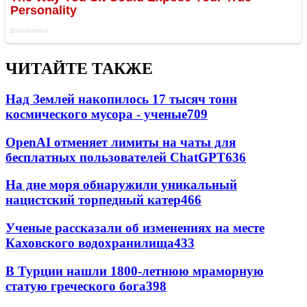
ЧИТАЙТЕ ТАКЖЕ
Над Землей накопилось 17 тысяч тонн
космического мусора - ученые
709
OpenAI отменяет лимиты на чаты для
бесплатных пользователей ChatGPT
636
На дне моря обнаружили уникальный
нацистский торпедный катер
466
Ученые рассказали об изменениях на месте
Каховского водохранилища
433
В Турции нашли 1800-летнюю мраморную
статую греческого бога
398