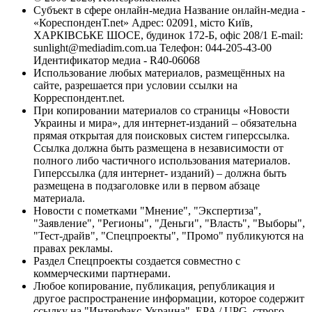
Субъект в сфере онлайн-медиа Название онлайн-медиа -
«КореспонденТ.net» Адрес: 02091, місто Київ,
ХАРКІВСЬКЕ ШОСЕ, будинок 172-Б, офіс 208/1 E-mail:
sunlight@mediadim.com.ua
Телефон: 044-205-43-00
Идентификатор медиа - R40-06068
Использование любых материалов, размещённых на
сайте, разрешается при условии ссылки на
Корреспондент.net.
При копировании материалов со страницы «Новости
Украины и мира», для интернет-изданий – обязательна
прямая открытая для поисковых систем гиперссылка.
Ссылка должна быть размещена в независимости от
полного либо частичного использования материалов.
Гиперссылка (для интернет- изданий) – должна быть
размещена в подзаголовке или в первом абзаце
материала.
Новости с пометками "Мнение", "Экспертиза",
"Заявление", "Регионы", "Деньги", "Власть", "Выборы",
"Тест-драйв", "Спецпроекты", "Промо" публикуются на
правах рекламы.
Раздел Спецпроекты создается совместно с
коммерческими партнерами.
Любое копирование, публикация, републикация и
другое распространение информации, которое содержит
ссылку на "Интерфакс-Украина", EPA / UPG, строго