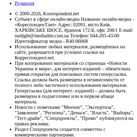
Редакция
© 2000-2026, Korrespondent.net
Субъект в сфере онлайн-медиа Название онлайн-медиа -
«КореспонденТ.net» Адрес: 02091, місто Київ,
ХАРКІВСЬКЕ ШОСЕ, будинок 172-Б, офіс 208/1 E-mail:
sunlight@mediadim.com.ua
Телефон: 044-205-43-00
Идентификатор медиа - R40-06068
Использование любых материалов, размещённых на
сайте, разрешается при условии ссылки на
Корреспондент.net.
При копировании материалов со страницы «Новости
Украины и мира», для интернет-изданий – обязательна
прямая открытая для поисковых систем гиперссылка.
Ссылка должна быть размещена в независимости от
полного либо частичного использования материалов.
Гиперссылка (для интернет- изданий) – должна быть
размещена в подзаголовке или в первом абзаце
материала.
Новости с пометками "Мнение", "Экспертиза",
"Заявление", "Регионы", "Деньги", "Власть", "Выборы",
"Тест-драйв", "Спецпроекты", "Промо" публикуются на
правах рекламы.
Раздел Спецпроекты создается совместно с
коммерческими партнерами.