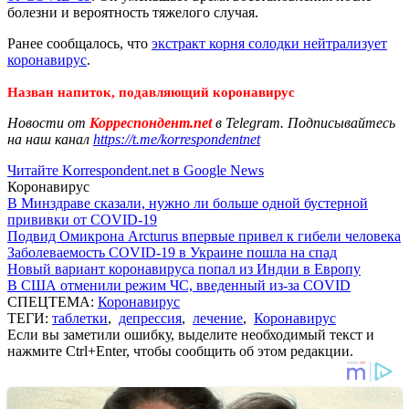
болезни и вероятность тяжелого случая.
Ранее сообщалось, что
экстракт корня солодки нейтрализует
коронавирус
.
Назван напиток, подавляющий коронавирус
Новости от
Корреспондент.net
в Telegram. Подписывайтесь
на наш канал
https://t.me/korrespondentnet
Читайте Korrespondent.net в Google News
Коронавирус
В Минздраве сказали, нужно ли больше одной бустерной
прививки от COVID-19
Подвид Омикрона Arcturus впервые привел к гибели человека
Заболеваемость COVID-19 в Украине пошла на спад
Новый вариант коронавируса попал из Индии в Европу
В США отменили режим ЧС, введенный из-за COVID
СПЕЦТЕМА:
Коронавирус
ТЕГИ:
таблетки
,
депрессия
,
лечение
,
Коронавирус
Если вы заметили ошибку, выделите необходимый текст и
нажмите Ctrl+Enter, чтобы сообщить об этом редакции.