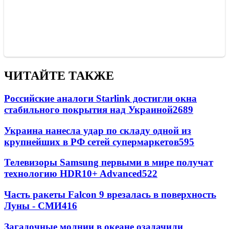
ЧИТАЙТЕ ТАКЖЕ
Российские аналоги Starlink достигли окна
стабильного покрытия над Украиной
2689
Украина нанесла удар по складу одной из
крупнейших в РФ сетей супермаркетов
595
Телевизоры Samsung первыми в мире получат
технологию HDR10+ Advanced
522
Часть ракеты Falcon 9 врезалась в поверхность
Луны - СМИ
416
Загадочные молнии в океане озадачили