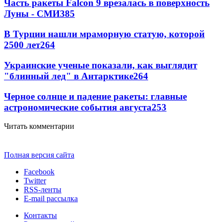
Часть ракеты Falcon 9 врезалась в поверхность
Луны - СМИ
385
В Турции нашли мраморную статую, которой
2500 лет
264
Украинские ученые показали, как выглядит
"блинный лед" в Антарктике
264
Черное солнце и падение ракеты: главные
астрономические события августа
253
Читать комментарии
Полная версия сайта
Facebook
Twitter
RSS-ленты
E-mail рассылка
Контакты