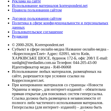
Реклама на сайте
Использование материалов korrespondent.net
Правила пользования сайтом
Договор пользования сайтом
Политика в сфере конфиденциальности и персональных
данных
Пользовательское соглашение
Редакция
© 2000-2026, Korrespondent.net
Субъект в сфере онлайн-медиа Название онлайн-медиа -
«КореспонденТ.net» Адрес: 02091, місто Київ,
ХАРКІВСЬКЕ ШОСЕ, будинок 172-Б, офіс 208/1 E-mail:
sunlight@mediadim.com.ua
Телефон: 044-205-43-00
Идентификатор медиа - R40-06068
Использование любых материалов, размещённых на
сайте, разрешается при условии ссылки на
Корреспондент.net.
При копировании материалов со страницы «Новости
Украины и мира», для интернет-изданий – обязательна
прямая открытая для поисковых систем гиперссылка.
Ссылка должна быть размещена в независимости от
полного либо частичного использования материалов.
Гиперссылка (для интернет- изданий) – должна быть