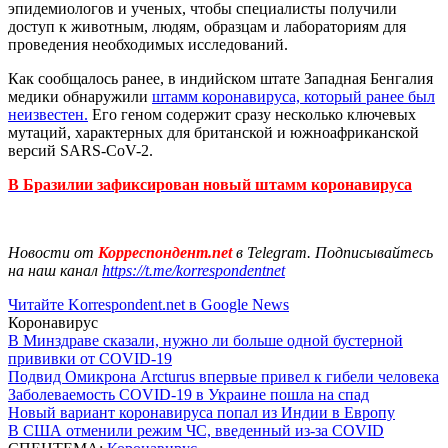
эпидемиологов и ученых, чтобы специалисты получили
доступ к животным, людям, образцам и лабораториям для
проведения необходимых исследований.
Как сообщалось ранее, в индийском штате Западная Бенгалия
медики обнаружили
штамм коронавируса, который ранее был
неизвестен.
Его геном содержит сразу несколько ключевых
мутаций, характерных для британской и южноафриканской
версий SARS-CoV-2.
В Бразилии зафиксирован новый штамм коронавируса
Новости от
Корреспондент.net
в Telegram. Подписывайтесь
на наш канал
https://t.me/korrespondentnet
Читайте Korrespondent.net в Google News
Коронавирус
В Минздраве сказали, нужно ли больше одной бустерной
прививки от COVID-19
Подвид Омикрона Arcturus впервые привел к гибели человека
Заболеваемость COVID-19 в Украине пошла на спад
Новый вариант коронавируса попал из Индии в Европу
В США отменили режим ЧС, введенный из-за COVID