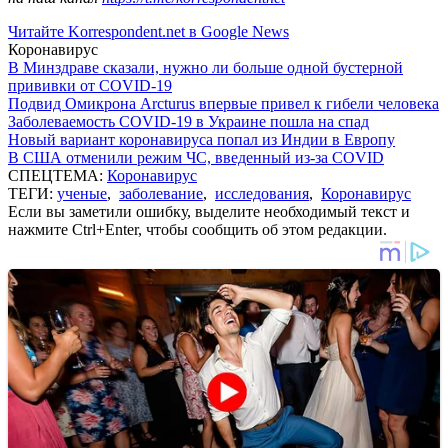
Читайте Korrespondent.net в Google News
Коронавирус
В Минздраве сказали, нужно ли больше одной бустерной
прививки от COVID-19
Подвид Омикрона Arcturus впервые привел к гибели человека
Заболеваемость COVID-19 в Украине пошла на спад
Новый вариант коронавируса попал из Индии в Европу
В США отменили режим ЧС, введенный из-за COVID
СПЕЦТЕМА:
Коронавирус
ТЕГИ:
ученые
,
заболевание
,
исследования
,
Коронавирус
Если вы заметили ошибку, выделите необходимый текст и
нажмите Ctrl+Enter, чтобы сообщить об этом редакции.