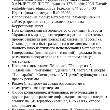
ХАРКІВСЬКЕ ШОСЕ, будинок 172-Б, офіс 208/1 E-mail:
sunlight@mediadim.com.ua
Телефон: 044-205-43-00
Идентификатор медиа - R40-06068
Использование любых материалов, размещённых на
сайте, разрешается при условии ссылки на
Корреспондент.net.
При копировании материалов со страницы «Новости
Украины и мира», для интернет-изданий – обязательна
прямая открытая для поисковых систем гиперссылка.
Ссылка должна быть размещена в независимости от
полного либо частичного использования материалов.
Гиперссылка (для интернет- изданий) – должна быть
размещена в подзаголовке или в первом абзаце
материала.
Новости с пометками "Мнение", "Экспертиза",
"Заявление", "Регионы", "Деньги", "Власть", "Выборы",
"Тест-драйв", "Спецпроекты", "Промо" публикуются на
правах рекламы.
Раздел Спецпроекты создается совместно с
коммерческими партнерами.
Любое копирование, публикация, републикация и
другое распространение информации, которое содержит
ссылку на "Интерфакс-Украина", EPA / UPG, строго
воспрещается.
Владелец веб-страницы в разделе Я- Корреспондент