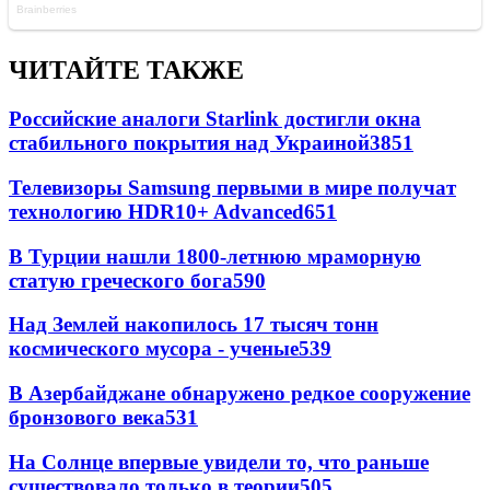
ЧИТАЙТЕ ТАКЖЕ
Российские аналоги Starlink достигли окна
стабильного покрытия над Украиной
3851
Телевизоры Samsung первыми в мире получат
технологию HDR10+ Advanced
651
В Турции нашли 1800-летнюю мраморную
статую греческого бога
590
Над Землей накопилось 17 тысяч тонн
космического мусора - ученые
539
В Азербайджане обнаружено редкое сооружение
бронзового века
531
На Солнце впервые увидели то, что раньше
существовало только в теории
505