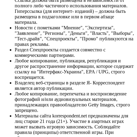
Ссылка должна быть размещена в независимости от
полного либо частичного использования материалов.
Гиперссылка (для интернет- изданий) – должна быть
размещена в подзаголовке или в первом абзаце
материала.
Новости с пометками "Мнение", "Экспертиза",
"Заявление", "Регионы", "Деньги", "Власть", "Выборы",
"Тест-драйв", "Спецпроекты", "Промо" публикуются на
правах рекламы.
Раздел Спецпроекты создается совместно с
коммерческими партнерами.
Любое копирование, публикация, републикация и
другое распространение информации, которое содержит
ссылку на "Интерфакс-Украина", EPA / UPG, строго
воспрещается.
Владелец веб-страницы в разделе Я- Корреспондент
является автор публикации.
Любое копирование, перепечатка и воспроизведение
фотографий и/или аудиовизуальных материалов,
принадлежащих правообладателю Getty Images, строго
запрещено.
Материалы сайта korrespondent.net предназначены для
лиц старше 21 года (21+). Участие в азартных играх
может вызвать игровую зависимость. Соблюдайте
правила (принципы) ответственной игры. При