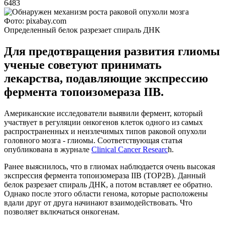
6483
Фото: pixabay.com
Определенный белок разрезает спираль ДНК
Для предотвращения развития глиомы
ученые советуют принимать
лекарства, подавляющие экспрессию
фермента топоизомераза IIB.
Американские исследователи выявили фермент, который
участвует в регуляции онкогенов клеток одного из самых
распространенных и неизлечимых типов раковой опухоли
головного мозга - глиомы. Соответствующая статья
опубликована в журнале
Clinical Cancer Researc
h.
Ранее выяснилось, что в глиомах наблюдается очень высокая
экспрессия фермента топоизомераза IIB (TOP2B). Данный
белок разрезает спираль ДНК, а потом вставляет ее обратно.
Однако после этого области генома, которые расположены
вдали друг от друга начинают взаимодействовать. Что
позволяет включаться онкогенам.