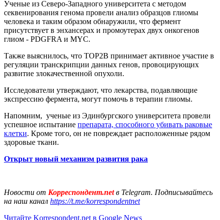
Ученые из Северо-Западного университета с методом
секвенирования генома провели анализ образцов глиомы
человека и таким образом обнаружили, что фермент
присутствует в энхансерах и промоутерах двух онкогенов
глиом - PDGFRA и MYC.
Также выяснилось, что TOP2B принимает активное участие в
регуляции транскрипции данных генов, провоцирующих
развитие злокачественной опухоли.
Исследователи утверждают, что лекарства, подавляющие
экспрессию фермента, могут помочь в терапии глиомы.
Напомним, ученые из Эдинбургского университета провели
успешное испытание
препарата, способного убивать раковые
клетки
. Кроме того, он не повреждает расположенные рядом
здоровые ткани.
Открыт новый механизм развития рака
Новости от
Корреспондент.net
в Telegram. Подписывайтесь
на наш канал
https://t.me/korrespondentnet
Читайте Korrespondent.net в Google News