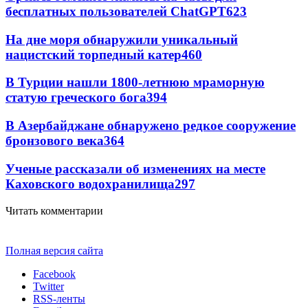
бесплатных пользователей ChatGPT
623
На дне моря обнаружили уникальный
нацистский торпедный катер
460
В Турции нашли 1800-летнюю мраморную
статую греческого бога
394
В Азербайджане обнаружено редкое сооружение
бронзового века
364
Ученые рассказали об изменениях на месте
Каховского водохранилища
297
Читать комментарии
Полная версия сайта
Facebook
Twitter
RSS-ленты