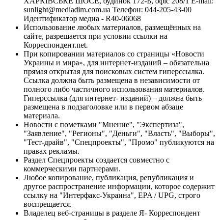
ХАРКІВСЬКЕ ШОСЕ, будинок 172-Б, офіс 208/1 E-mail:
sunlight@mediadim.com.ua
Телефон: 044-205-43-00
Идентификатор медиа - R40-06068
Использование любых материалов, размещённых на
сайте, разрешается при условии ссылки на
Корреспондент.net.
При копировании материалов со страницы «Новости
Украины и мира», для интернет-изданий – обязательна
прямая открытая для поисковых систем гиперссылка.
Ссылка должна быть размещена в независимости от
полного либо частичного использования материалов.
Гиперссылка (для интернет- изданий) – должна быть
размещена в подзаголовке или в первом абзаце
материала.
Новости с пометками "Мнение", "Экспертиза",
"Заявление", "Регионы", "Деньги", "Власть", "Выборы",
"Тест-драйв", "Спецпроекты", "Промо" публикуются на
правах рекламы.
Раздел Спецпроекты создается совместно с
коммерческими партнерами.
Любое копирование, публикация, републикация и
другое распространение информации, которое содержит
ссылку на "Интерфакс-Украина", EPA / UPG, строго
воспрещается.
Владелец веб-страницы в разделе Я- Корреспондент