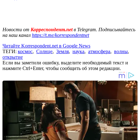
Новости от
Корреспондент.net
в Telegram. Подписывайтесь
на наш канал
https://t.me/korrespondentnet
Читайте Korrespondent.net в Google News
ТЕГИ:
космос
,
Солнце
,
Земля
,
наука
,
атмосфера
,
волны
,
открытие
Если вы заметили ошибку, выделите необходимый текст и
нажмите Ctrl+Enter, чтобы сообщить об этом редакции.