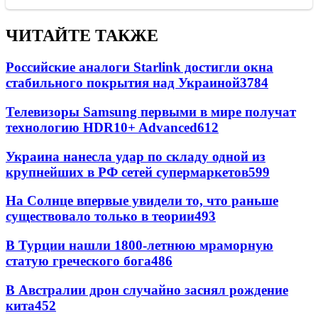
ЧИТАЙТЕ ТАКЖЕ
Российские аналоги Starlink достигли окна
стабильного покрытия над Украиной
3784
Телевизоры Samsung первыми в мире получат
технологию HDR10+ Advanced
612
Украина нанесла удар по складу одной из
крупнейших в РФ сетей супермаркетов
599
На Солнце впервые увидели то, что раньше
существовало только в теории
493
В Турции нашли 1800-летнюю мраморную
статую греческого бога
486
В Австралии дрон случайно заснял рождение
кита
452