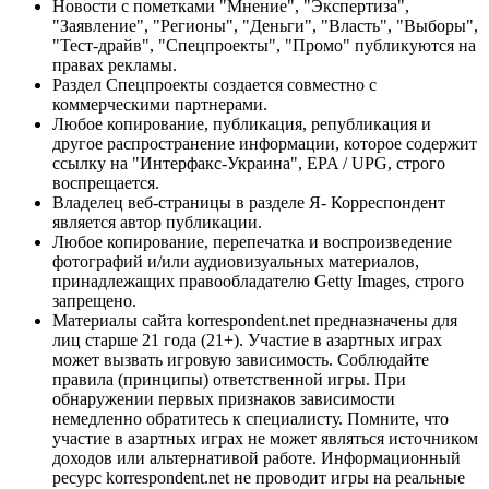
Новости с пометками "Мнение", "Экспертиза",
"Заявление", "Регионы", "Деньги", "Власть", "Выборы",
"Тест-драйв", "Спецпроекты", "Промо" публикуются на
правах рекламы.
Раздел Спецпроекты создается совместно с
коммерческими партнерами.
Любое копирование, публикация, републикация и
другое распространение информации, которое содержит
ссылку на "Интерфакс-Украина", EPA / UPG, строго
воспрещается.
Владелец веб-страницы в разделе Я- Корреспондент
является автор публикации.
Любое копирование, перепечатка и воспроизведение
фотографий и/или аудиовизуальных материалов,
принадлежащих правообладателю Getty Images, строго
запрещено.
Материалы сайта korrespondent.net предназначены для
лиц старше 21 года (21+). Участие в азартных играх
может вызвать игровую зависимость. Соблюдайте
правила (принципы) ответственной игры. При
обнаружении первых признаков зависимости
немедленно обратитесь к специалисту. Помните, что
участие в азартных играх не может являться источником
доходов или альтернативой работе. Информационный
ресурс korrespondent.net не проводит игры на реальные