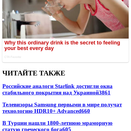
ЧИТАЙТЕ ТАКЖЕ
Российские аналоги Starlink достигли окна
стабильного покрытия над Украиной
3861
Телевизоры Samsung первыми в мире получат
технологию HDR10+ Advanced
660
В Турции нашли 1800-летнюю мраморную
статую греческого бога
605