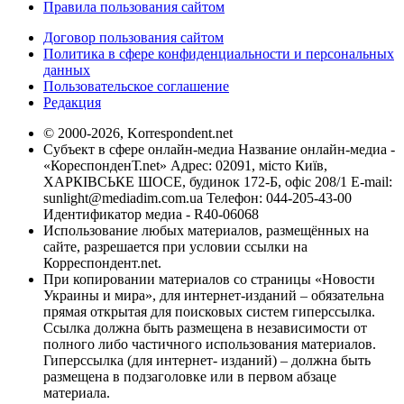
Правила пользования сайтом
Договор пользования сайтом
Политика в сфере конфиденциальности и персональных
данных
Пользовательское соглашение
Редакция
© 2000-2026, Korrespondent.net
Субъект в сфере онлайн-медиа Название онлайн-медиа -
«КореспонденТ.net» Адрес: 02091, місто Київ,
ХАРКІВСЬКЕ ШОСЕ, будинок 172-Б, офіс 208/1 E-mail:
sunlight@mediadim.com.ua
Телефон: 044-205-43-00
Идентификатор медиа - R40-06068
Использование любых материалов, размещённых на
сайте, разрешается при условии ссылки на
Корреспондент.net.
При копировании материалов со страницы «Новости
Украины и мира», для интернет-изданий – обязательна
прямая открытая для поисковых систем гиперссылка.
Ссылка должна быть размещена в независимости от
полного либо частичного использования материалов.
Гиперссылка (для интернет- изданий) – должна быть
размещена в подзаголовке или в первом абзаце
материала.