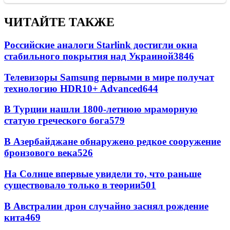
ЧИТАЙТЕ ТАКЖЕ
Российские аналоги Starlink достигли окна
стабильного покрытия над Украиной
3846
Телевизоры Samsung первыми в мире получат
технологию HDR10+ Advanced
644
В Турции нашли 1800-летнюю мраморную
статую греческого бога
579
В Азербайджане обнаружено редкое сооружение
бронзового века
526
На Солнце впервые увидели то, что раньше
существовало только в теории
501
В Австралии дрон случайно заснял рождение
кита
469