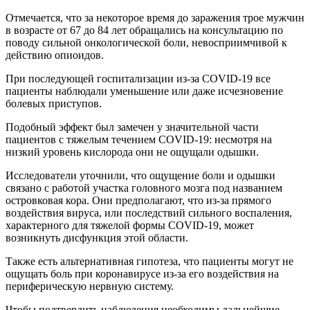
Отмечается, что за некоторое время до заражения трое мужчин
в возрасте от 67 до 84 лет обращались на консультацию по
поводу сильной онкологической боли, невосприимчивой к
действию опиоидов.
При последующей госпитализации из-за COVID-19 все
пациенты наблюдали уменьшение или даже исчезновение
болевых приступов.
Подобный эффект был замечен у значительной части
пациентов с тяжелым течением COVID-19: несмотря на
низкий уровень кислорода они не ощущали одышки.
Исследователи уточнили, что ощущение боли и одышки
связано с работой участка головного мозга под названием
островковая кора. Они предполагают, что из-за прямого
воздействия вируса, или последствий сильного воспаления,
характерного для тяжелой формы COVID-19, может
возникнуть дисфункция этой области.
Также есть альтернативная гипотеза, что пациенты могут не
ощущать боль при коронавирусе из-за его воздействия на
периферическую нервную систему.
Чтобы подтвердить наблюдения необходимы дальнейшие