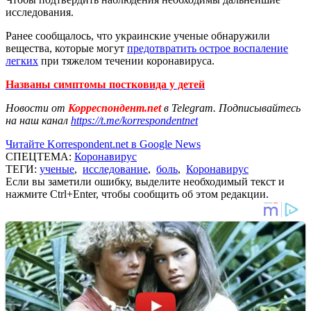
исследования.
Ранее сообщалось, что украинские ученые обнаружили
вещества, которые могут
предотвратить острое воспаление
легких
при тяжелом течении коронавируса.
Названы симптомы постковида у детей
Новости от
Корреспондент.net
в Telegram. Подписывайтесь
на наш канал
https://t.me/korrespondentnet
Читайте Korrespondent.net в Google News
СПЕЦТЕМА:
Коронавирус
ТЕГИ:
ученые
,
исследование
,
боль
,
Коронавирус
Если вы заметили ошибку, выделите необходимый текст и
нажмите Ctrl+Enter, чтобы сообщить об этом редакции.