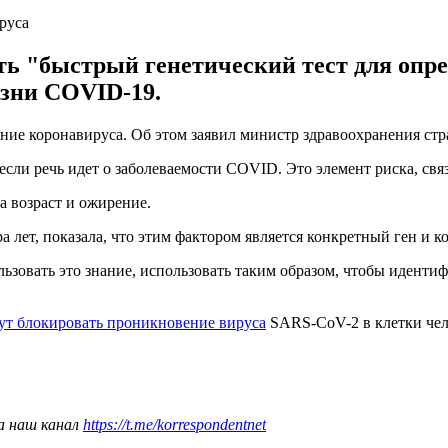
руса
ь "быстрый генетический тест для опр
езни COVID-19.
ение коронавируса. Об этом заявил министр здравоохранения с
сли речь идет о заболеваемости COVID. Это элемент риска, связ
а возраст и ожирение.
а лет, показала, что этим фактором является конкретный ген и 
льзовать это знание, использовать таким образом, чтобы иденти
ут блокировать проникновение вируса
SARS-CoV-2 в клетки чел
а наш канал
https://t.me/korrespondentnet