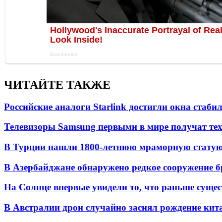
ЧИТАЙТЕ ТАКЖЕ
Российские аналоги Starlink достигли окна стаб
Телевизоры Samsung первыми в мире получат т
В Турции нашли 1800-летнюю мраморную статую 
В Азербайджане обнаружено редкое сооружение б
На Солнце впервые увидели то, что раньше сущес
В Австралии дрон случайно заснял рождение кит