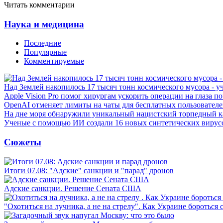
Читать комментарии
Наука и медицина
Последние
Популярные
Комментируемые
Над Землей накопилось 17 тысяч тонн космического мусора - у
Apple Vision Pro помог хирургам ускорить операции на глаза п
OpenAI отменяет лимиты на чаты для бесплатных пользовател
На дне моря обнаружили уникальный нацистский торпедный к
Ученые с помощью ИИ создали 16 новых синтетических вирус
Сюжеты
Итоги 07.08: "Адские" санкции и "парад" дронов
Адские санкции. Решение Сената США
"Охотиться на лучника, а не на стрелу". Как Украине бороться 