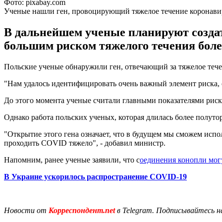
Фото: pixabay.com
Ученые нашли ген, провоцирующий тяжелое течение коронави
В дальнейшем ученые планируют создат
большим риском тяжелого течения бол
Польские ученые обнаружили ген, отвечающий за тяжелое теч
"Нам удалось идентифицировать очень важный элемент риска, е
До этого момента ученые считали главными показателями риск
Однако работа польских ученых, которая длилась более полутор
"Открытие этого гена означает, что в будущем мы сможем испо
проходить COVID тяжело", - добавил министр.
Напомним, ранее ученые заявили, что с
оединения конопли мог
В Украине ускорилось распространение COVID-19
Новости от
Корреспондент.net
в Telegram. Подписывайтесь н