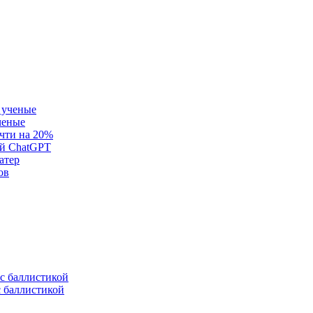
ченые
очти на 20%
ей ChatGPT
атер
ов
с баллистикой