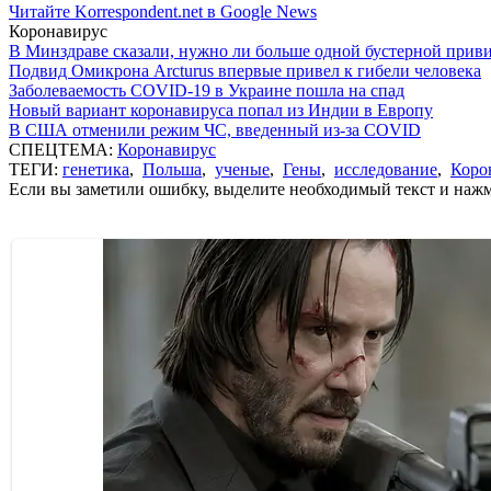
Читайте Korrespondent.net в Google News
Коронавирус
В Минздраве сказали, нужно ли больше одной бустерной прив
Подвид Омикрона Arcturus впервые привел к гибели человека
Заболеваемость COVID-19 в Украине пошла на спад
Новый вариант коронавируса попал из Индии в Европу
В США отменили режим ЧС, введенный из-за COVID
СПЕЦТЕМА:
Коронавирус
ТЕГИ:
генетика
,
Польша
,
ученые
,
Гены
,
исследование
,
Коро
Если вы заметили ошибку, выделите необходимый текст и нажми