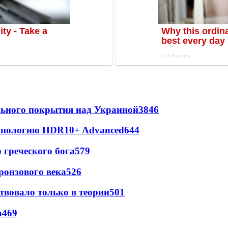
ильного покрытия над Украиной
3846
ехнологию HDR10+ Advanced
644
греческого бога
579
ронзового века
526
твовало только в теории
501
а
469