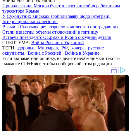
Война России с Украиной
Провал сезона: Москва будет платить пособия работникам
турсектора Крыма
У Сухопутних військах зробили заяву щодо інтеграції
Інтернаціональних легіонів
Взрыв в Сыктывкаре: возросло количество пострадавших
Стали известны объемы отключений в пятницу
Встреча президентов: Ермак и Рубио обсудили детали
СПЕЦТЕМА:
Война России с Украиной
ТЕГИ:
здоровье
,
Минздрав
,
РФ
,
холера
,
русские
оккупанты
,
Война с Россией
,
Война в Украине
Если вы заметили ошибку, выделите необходимый текст и
нажмите Ctrl+Enter, чтобы сообщить об этом редакции.