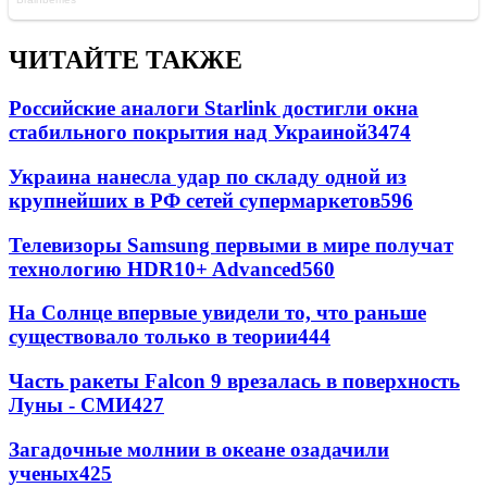
ЧИТАЙТЕ ТАКЖЕ
Российские аналоги Starlink достигли окна
стабильного покрытия над Украиной
3474
Украина нанесла удар по складу одной из
крупнейших в РФ сетей супермаркетов
596
Телевизоры Samsung первыми в мире получат
технологию HDR10+ Advanced
560
На Солнце впервые увидели то, что раньше
существовало только в теории
444
Часть ракеты Falcon 9 врезалась в поверхность
Луны - СМИ
427
Загадочные молнии в океане озадачили
ученых
425