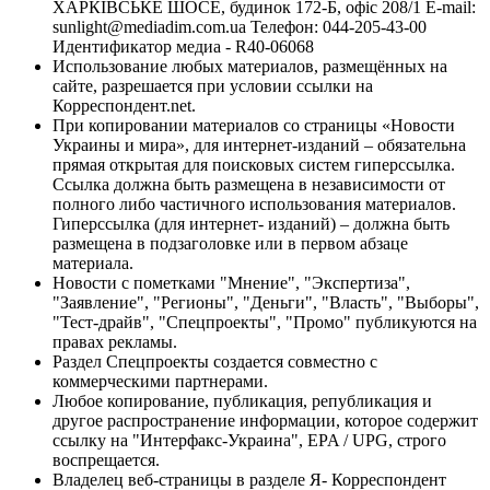
ХАРКІВСЬКЕ ШОСЕ, будинок 172-Б, офіс 208/1 E-mail:
sunlight@mediadim.com.ua
Телефон: 044-205-43-00
Идентификатор медиа - R40-06068
Использование любых материалов, размещённых на
сайте, разрешается при условии ссылки на
Корреспондент.net.
При копировании материалов со страницы «Новости
Украины и мира», для интернет-изданий – обязательна
прямая открытая для поисковых систем гиперссылка.
Ссылка должна быть размещена в независимости от
полного либо частичного использования материалов.
Гиперссылка (для интернет- изданий) – должна быть
размещена в подзаголовке или в первом абзаце
материала.
Новости с пометками "Мнение", "Экспертиза",
"Заявление", "Регионы", "Деньги", "Власть", "Выборы",
"Тест-драйв", "Спецпроекты", "Промо" публикуются на
правах рекламы.
Раздел Спецпроекты создается совместно с
коммерческими партнерами.
Любое копирование, публикация, републикация и
другое распространение информации, которое содержит
ссылку на "Интерфакс-Украина", EPA / UPG, строго
воспрещается.
Владелец веб-страницы в разделе Я- Корреспондент