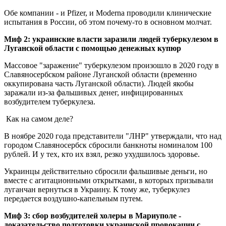
Обе компании - и Pfizer, и Moderna проводили клинические
испытания в России, об этом почему-то в основном молчат.
Миф 2: украинские власти заразили людей туберкулезом в
Луганской области с помощью денежных купюр
Массовое "заражение" туберкулезом произошло в 2020 году в
Славяносербском районе Луганской области (временно
оккупирована часть Луганской области). Людей якобы
заражали из-за фальшивых денег, инфицированных
возбудителем туберкулеза.
Как на самом деле?
В ноябре 2020 года представители "ЛНР" утверждали, что над
городом Славяносербск сбросили банкноты номиналом 100
рублей. И у тех, кто их взял, резко ухудшилось здоровье.
Украинцы действительно сбросили фальшивые деньги, но
вместе с агитационными открытками, в которых призывали
луганчан вернуться в Украину. К тому же, туберкулез
передается воздушно-капельным путем.
Миф 3: сбор возбудителей холеры в Мариуполе -
доказательство подготовки украинской провокации с