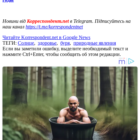
Новини від
Корреспондент.net
в Telegram. Підписуйтесь на
наш канал
https://t.me/korrespondentnet
Читайте Korrespondent.net в Google News
ТЕГИ:
Солнце
,
здоровье
,
буря
,
природные явления
Если вы заметили ошибку, выделите необходимый текст и
нажмите Ctrl+Enter, чтобы сообщить об этом редакции.