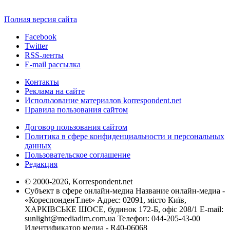
Полная версия сайта
Facebook
Twitter
RSS-ленты
E-mail рассылка
Контакты
Реклама на сайте
Использование материалов korrespondent.net
Правила пользования сайтом
Договор пользования сайтом
Политика в сфере конфиденциальности и персональных
данных
Пользовательское соглашение
Редакция
© 2000-2026, Korrespondent.net
Субъект в сфере онлайн-медиа Название онлайн-медиа -
«КореспонденТ.net» Адрес: 02091, місто Київ,
ХАРКІВСЬКЕ ШОСЕ, будинок 172-Б, офіс 208/1 E-mail:
sunlight@mediadim.com.ua
Телефон: 044-205-43-00
Идентификатор медиа - R40-06068