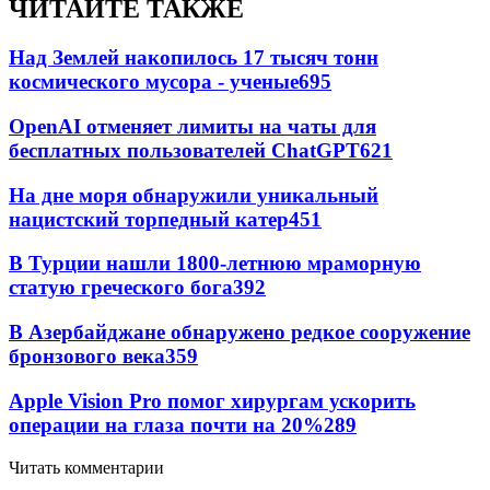
ЧИТАЙТЕ ТАКЖЕ
Над Землей накопилось 17 тысяч тонн
космического мусора - ученые
695
OpenAI отменяет лимиты на чаты для
бесплатных пользователей ChatGPT
621
На дне моря обнаружили уникальный
нацистский торпедный катер
451
В Турции нашли 1800-летнюю мраморную
статую греческого бога
392
В Азербайджане обнаружено редкое сооружение
бронзового века
359
Apple Vision Pro помог хирургам ускорить
операции на глаза почти на 20%
289
Читать комментарии