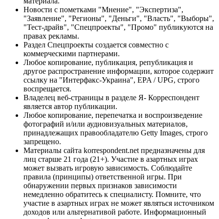
материала.
Новости с пометками "Мнение", "Экспертиза",
"Заявление", "Регионы", "Деньги", "Власть", "Выборы",
"Тест-драйв", "Спецпроекты", "Промо" публикуются на
правах рекламы.
Раздел Спецпроекты создается совместно с
коммерческими партнерами.
Любое копирование, публикация, републикация и
другое распространение информации, которое содержит
ссылку на "Интерфакс-Украина", EPA / UPG, строго
воспрещается.
Владелец веб-страницы в разделе Я- Корреспондент
является автор публикации.
Любое копирование, перепечатка и воспроизведение
фотографий и/или аудиовизуальных материалов,
принадлежащих правообладателю Getty Images, строго
запрещено.
Материалы сайта korrespondent.net предназначены для
лиц старше 21 года (21+). Участие в азартных играх
может вызвать игровую зависимость. Соблюдайте
правила (принципы) ответственной игры. При
обнаружении первых признаков зависимости
немедленно обратитесь к специалисту. Помните, что
участие в азартных играх не может являться источником
доходов или альтернативой работе. Информационный