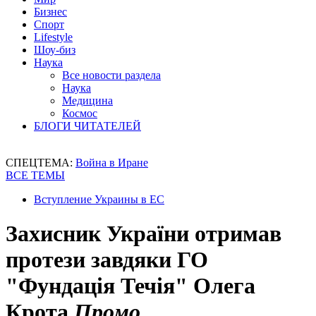
Бизнес
Спорт
Lifestyle
Шоу-биз
Наука
Все новости раздела
Наука
Медицина
Космос
БЛОГИ ЧИТАТЕЛЕЙ
СПЕЦТЕМА:
Война в Иране
ВСЕ ТЕМЫ
Вступление Украины в ЕС
Захисник України отримав
протези завдяки ГО
"Фундація Течія" Олега
Крота
Промо