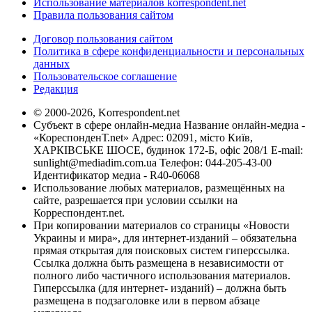
Использование материалов korrespondent.net
Правила пользования сайтом
Договор пользования сайтом
Политика в сфере конфиденциальности и персональных
данных
Пользовательское соглашение
Редакция
© 2000-2026, Korrespondent.net
Субъект в сфере онлайн-медиа Название онлайн-медиа -
«КореспонденТ.net» Адрес: 02091, місто Київ,
ХАРКІВСЬКЕ ШОСЕ, будинок 172-Б, офіс 208/1 E-mail:
sunlight@mediadim.com.ua
Телефон: 044-205-43-00
Идентификатор медиа - R40-06068
Использование любых материалов, размещённых на
сайте, разрешается при условии ссылки на
Корреспондент.net.
При копировании материалов со страницы «Новости
Украины и мира», для интернет-изданий – обязательна
прямая открытая для поисковых систем гиперссылка.
Ссылка должна быть размещена в независимости от
полного либо частичного использования материалов.
Гиперссылка (для интернет- изданий) – должна быть
размещена в подзаголовке или в первом абзаце