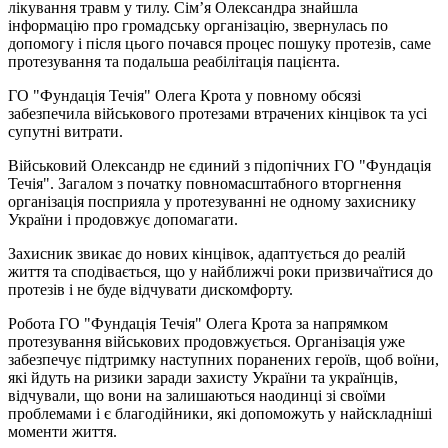
лікування травм у тилу. Сімʼя Олександра знайшла
інформацію про громадську організацію, звернулась по
допомогу і після цього почався процес пошуку протезів, саме
протезування та подальша реабілітація пацієнта.
ГО "Фундація Течія" Олега Крота у повному обсязі
забезпечила військового протезами втрачених кінцівок та усі
супутні витрати.
Військовий Олександр не єдиний з підопічних ГО "Фундація
Течія". Загалом з початку повномасштабного вторгнення
організація посприяла у протезуванні не одному захиснику
України і продовжує допомагати.
Захисник звикає до нових кінцівок, адаптується до реалій
життя та сподівається, що у найближчі роки призвичаїтися до
протезів і не буде відчувати дискомфорту.
Робота ГО "Фундація Течія" Олега Крота за напрямком
протезування військових продовжується. Організація уже
забезпечує підтримку наступних поранених героїв, щоб воїни,
які йдуть на ризики заради захисту України та українців,
відчували, що вони на залишаються наодинці зі своїми
проблемами і є благодійники, які допоможуть у найскладніші
моменти життя.