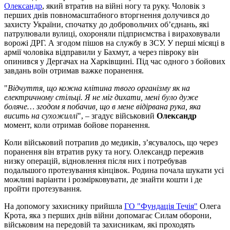
Олександр
, який втратив на війні ногу та руку. Чоловік з
перших днів повномасштабного вторгнення долучився до
захисту України, спочатку до добровольчих обʼєднань, які
патрулювали вулиці, охороняли підприємства і вираховували
ворожі ДРГ. А згодом пішов на службу в ЗСУ. У перші місяці в
армії чоловіка відправили у Бахмут, а через півроку він
опинився у Дергачах на Харківщині. Під час одного з бойових
завдань воїн отримав важке поранення.
"
Відчуття, що кожна клітина твого організму як на
електричному стільці. Я не міг дихати, мені було дуже
боляче… згодом я побачив, що в мене відірвана рука, яка
висить на сухожиллі
", – згадує військовий
Олександр
момент, коли отримав бойове поранення.
Коли військовий потрапив до медиків, зʼясувалось, що через
поранення він втратив руку та ногу. Олександр пережив
низку операцій, відновлення після них і потребував
подальшого протезування кінцівок. Родина почала шукати усі
можливі варіанти і розмірковувати, де знайти кошти і де
пройти протезування.
На допомогу захиснику прийшла
ГО "Фундація Течія"
Олега
Крота, яка з перших днів війни допомагає Силам оборони,
військовим на передовій та захисникам, які проходять