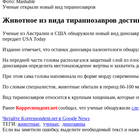
Фото: Mashable
Ученые открыли новый вид тираннозавров
Животное из вида тираннозавров достига
Ученые из Австралии и США обнаружили новый вид динозавров из
передает USA Today
Издание отмечает, что останки динозавра палеонтологи обнару
На передней части головы располагался защитный слой из пло
динозаврам определить местонахождение жертвы и захватить д
При этом сама голова напоминала по форме морду современны
По словам специалистов, животные обитали в период 66-100 м
Вид тираннозавров относится к крупным хищникам, которые о
Ранее
Корреспондент.net
сообщал, что ученые обнаружили
сле
Читайте Korrespondent.net в Google News
ТЕГИ:
животные
,
ученые
,
динозавры
Если вы заметили ошибку, выделите необходимый текст и нажми