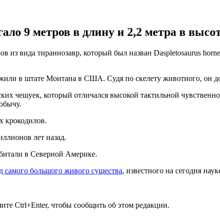
ло 9 метров в длину и 2,2 метра в высот
 вида тираннозавр, который был назван Daspletosaurus horneri.
жили в штате Монтана в США. Судя по скелету животного, он дос
ских чешуек, который отличался высокой тактильной чувственн
обычу.
х крокодилов.
иллионов лет назад.
битали в Северной Америке.
д самого большого живого существа
, известного на сегодня наук
те Ctrl+Enter, чтобы сообщить об этом редакции.