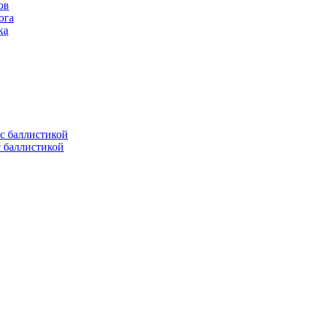
ов
ога
ка
с баллистикой