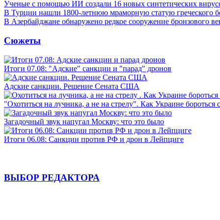
Ученые с помощью ИИ создали 16 новых синтетических вирус
В Турции нашли 1800-летнюю мраморную статую греческого б
В Азербайджане обнаружено редкое сооружение бронзового ве
Сюжеты
Итоги 07.08: "Адские" санкции и "парад" дронов
Адские санкции. Решение Сената США
"Охотиться на лучника, а не на стрелу". Как Украине бороться 
Загадочный звук напугал Москву: что это было
Итоги 06.08: Санкции против РФ и дрон в Лейпциге
ВЫБОР РЕДАКТОРА