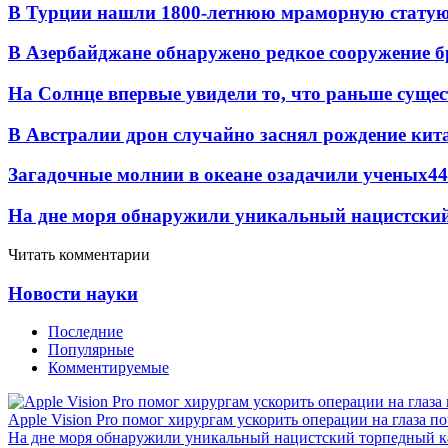
В Турции нашли 1800-летнюю мраморную статую 
В Азербайджане обнаружено редкое сооружение б
На Солнце впервые увидели то, что раньше сущес
В Австралии дрон случайно заснял рождение кит
Загадочные молнии в океане озадачили ученых
44
На дне моря обнаружили уникальный нацистский
Читать комментарии
Новости науки
Последние
Популярные
Комментируемые
Apple Vision Pro помог хирургам ускорить операции на глаза п
На дне моря обнаружили уникальный нацистский торпедный к