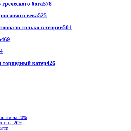
греческого бога
578
ронзового века
525
твовало только в теории
501
а
469
4
 торпедный катер
426
очти на 20%
атер