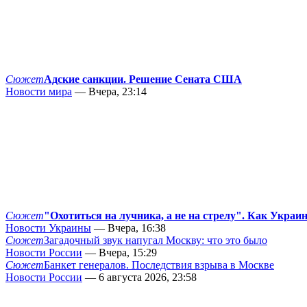
Сюжет
Адские санкции. Решение Сената США
Новости мира
— Вчера, 23:14
Сюжет
"Охотиться на лучника, а не на стрелу". Как Украи
Новости Украины
— Вчера, 16:38
Сюжет
Загадочный звук напугал Москву: что это было
Новости России
— Вчера, 15:29
Сюжет
Банкет генералов. Последствия взрыва в Москве
Новости России
— 6 августа 2026, 23:58