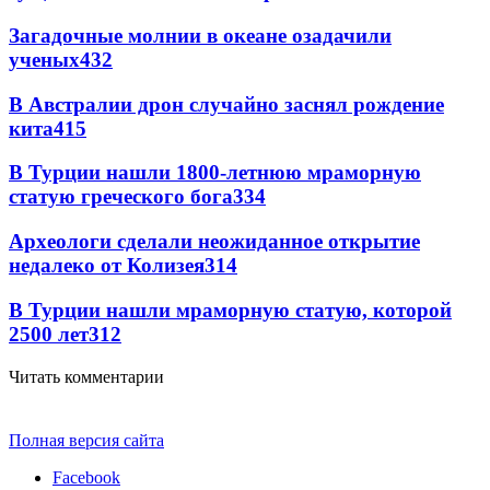
Загадочные молнии в океане озадачили
ученых
432
В Австралии дрон случайно заснял рождение
кита
415
В Турции нашли 1800-летнюю мраморную
статую греческого бога
334
Археологи сделали неожиданное открытие
недалеко от Колизея
314
В Турции нашли мраморную статую, которой
2500 лет
312
Читать комментарии
Полная версия сайта
Facebook