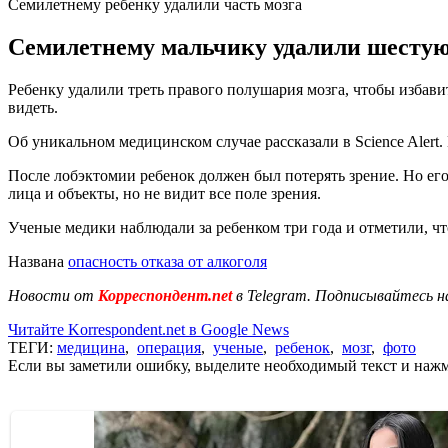
Семилетнему ребенку удалили часть мозга
Семилетнему мальчику удалили шестую ч
Ребенку удалили треть правого полушария мозга, чтобы избавит
видеть.
Об уникальном медицинском случае рассказали в Science Alert
После лобэктомии ребенок должен был потерять зрение. Но его
лица и объекты, но не видит все поле зрения.
Ученые медики наблюдали за ребенком три года и отметили, чт
Названа
опасность отказа от алкоголя
Новости от
Корреспондент.net
в Telegram. Подписывайтесь н
Читайте Korrespondent.net в Google News
ТЕГИ:
медицина
,
операция
,
ученые
,
ребенок
,
мозг
,
фото
Если вы заметили ошибку, выделите необходимый текст и нажми