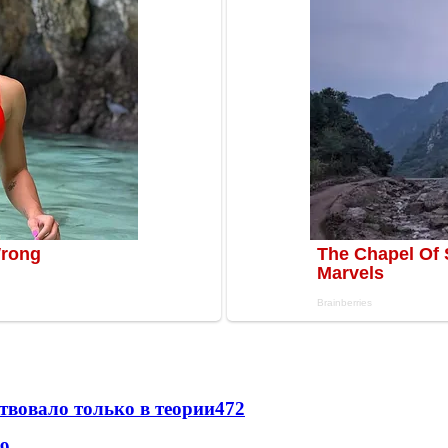
твовало только в теории
472