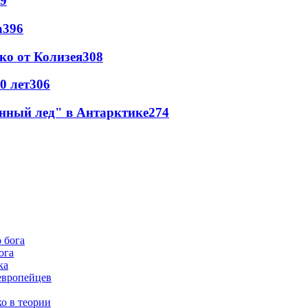
9
а
396
ко от Колизея
308
0 лет
306
инный лед" в Антарктике
274
ога
ка
европейцев
о в теории