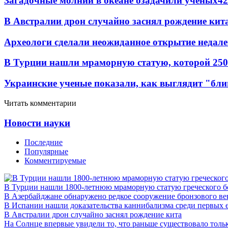
Загадочные молнии в океане озадачили ученых
42
В Австралии дрон случайно заснял рождение кит
Археологи сделали неожиданное открытие недале
В Турции нашли мраморную статую, которой 250
Украинские ученые показали, как выглядит "бл
Читать комментарии
Новости науки
Последние
Популярные
Комментируемые
В Турции нашли 1800-летнюю мраморную статую греческого б
В Азербайджане обнаружено редкое сооружение бронзового ве
В Испании нашли доказательства каннибализма среди первых 
В Австралии дрон случайно заснял рождение кита
На Солнце впервые увидели то, что раньше существовало тольк