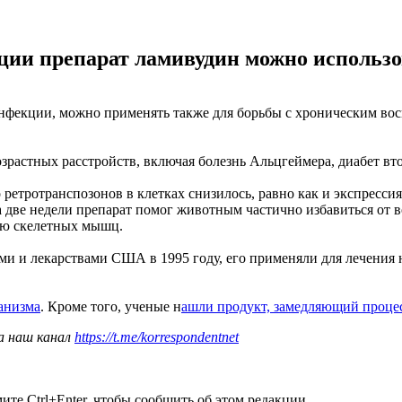
и препарат ламивудин можно использов
нфекции, можно применять также для борьбы с хроническим вос
зрастных расстройств, включая болезнь Альцгеймера, диабет вто
ретротранспозонов в клетках снизилось, равно как и экспрессия
две недели препарат помог животным частично избавиться от в
ию скелетных мышц.
и и лекарствами США в 1995 году, его применяли для лечения 
анизма
. Кроме того, ученые н
ашли продукт, замедляющий проце
а наш канал
https://t.me/korrespondentnet
те Ctrl+Enter, чтобы сообщить об этом редакции.