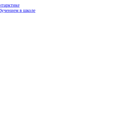
нтарктике
бучением в школе