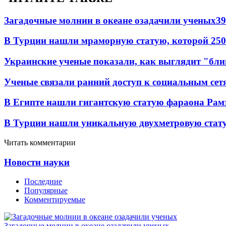
Загадочные молнии в океане озадачили ученых
39
В Турции нашли мраморную статую, которой 250
Украинские ученые показали, как выглядит "бл
Ученые связали ранний доступ к социальным сет
В Египте нашли гигантскую статую фараона Рамз
В Турции нашли уникальную двухметровую ста
Читать комментарии
Новости науки
Последние
Популярные
Комментируемые
Загадочные молнии в океане озадачили ученых