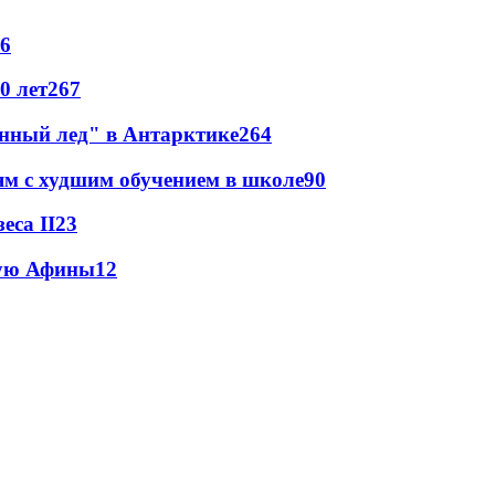
6
0 лет
267
инный лед" в Антарктике
264
ям с худшим обучением в школе
90
еса II
23
тую Афины
12