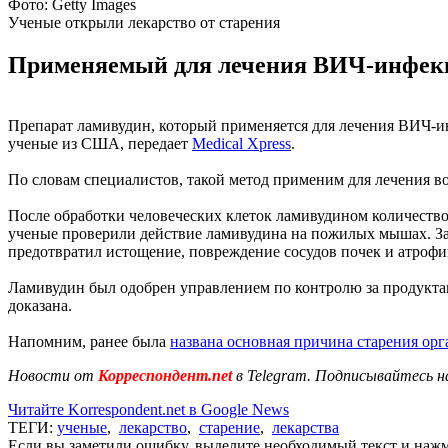
Фото: Getty Images
Ученые открыли лекарство от старения
Применяемый для лечения ВИЧ-инфекци
Препарат ламивудин, который применяется для лечения ВИЧ-и
ученые из США, передает
Medical Xpress
.
По словам специалистов, такой метод применим для лечения во
После обработки человеческих клеток ламивудином количество 
ученые проверили действие ламивудина на пожилых мышах. За 
предотвратил истощение, повреждение сосудов почек и атроф
Ламивудин был одобрен управлением по контролю за продуктам
доказана.
Напомним, ранее была
названа основная причина старения орг
Новости от
Корреспондент.net
в Telegram. Подписывайтесь н
Читайте Korrespondent.net в Google News
ТЕГИ:
ученые
,
лекарство
,
старение
,
лекарства
Если вы заметили ошибку, выделите необходимый текст и нажми