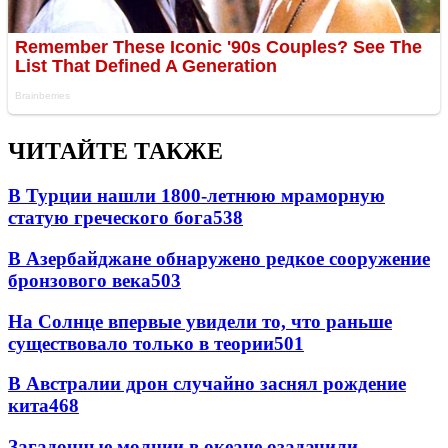
ЧИТАЙТЕ ТАКЖЕ
В Турции нашли 1800-летнюю мраморную
статую греческого бога
538
В Азербайджане обнаружено редкое сооружение
бронзового века
503
На Солнце впервые увидели то, что раньше
существовало только в теории
501
В Австралии дрон случайно заснял рождение
кита
468
Загадочные молнии в океане озадачили