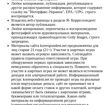
Любое копирование, публикация, републикация и
другое распространение информации, которое содержит
ссылку на "Интерфакс-Украина", EPA / UPG, строго
воспрещается.
Владелец веб-страницы в разделе Я- Корреспондент
является автор публикации.
Любое копирование, перепечатка и воспроизведение
фотографий и/или аудиовизуальных материалов,
принадлежащих правообладателю Getty Images, строго
запрещено.
Материалы сайта korrespondent.net предназначены для
лиц старше 21 года (21+). Участие в азартных играх
может вызвать игровую зависимость. Соблюдайте
правила (принципы) ответственной игры. При
обнаружении первых признаков зависимости
немедленно обратитесь к специалисту. Помните, что
участие в азартных играх не может являться источником
доходов или альтернативой работе. Информационный
ресурс korrespondent.net не проводит игры на реальные
и/или виртуальные деньги, сайт не принимает ни в
какой форме оплату ставок и других платежей, которые
связаны/могут быть связаны с азартными играми,
букмекерами или тотализаторами. Какие-либо
материалы на информационном ресурсе
korrespondent.net публикуются исключительно в