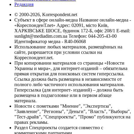
Редакция
© 2000-2026, Korrespondent.net
Субъект в сфере онлайн-медиа Название онлайн-медиа -
«КореспонденТ.net» Адрес: 02091, місто Київ,
ХАРКІВСЬКЕ ШОСЕ, будинок 172-Б, офіс 208/1 E-mail:
sunlight@mediadim.com.ua
Телефон: 044-205-43-00
Идентификатор медиа - R40-06068
Использование любых материалов, размещённых на
сайте, разрешается при условии ссылки на
Корреспондент.net.
При копировании материалов со страницы «Новости
Украины и мира», для интернет-изданий – обязательна
прямая открытая для поисковых систем гиперссылка.
Ссылка должна быть размещена в независимости от
полного либо частичного использования материалов.
Гиперссылка (для интернет- изданий) – должна быть
размещена в подзаголовке или в первом абзаце
материала.
Новости с пометками "Мнение", "Экспертиза",
"Заявление", "Регионы", "Деньги", "Власть", "Выборы",
"Тест-драйв", "Спецпроекты", "Промо" публикуются на
правах рекламы.
Раздел Спецпроекты создается совместно с
коммерческими партнерами.