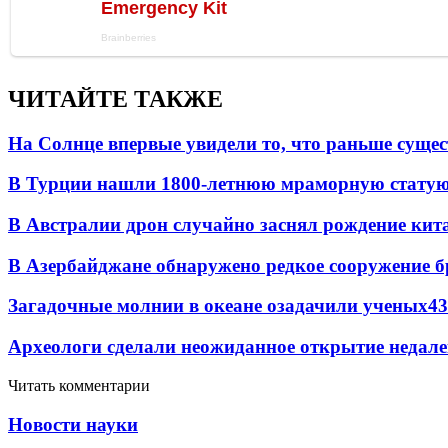
ЧИТАЙТЕ ТАКЖЕ
На Солнце впервые увидели то, что раньше сущес
В Турции нашли 1800-летнюю мраморную статую 
В Австралии дрон случайно заснял рождение кит
В Азербайджане обнаружено редкое сооружение б
Загадочные молнии в океане озадачили ученых
43
Археологи сделали неожиданное открытие недале
Читать комментарии
Новости науки