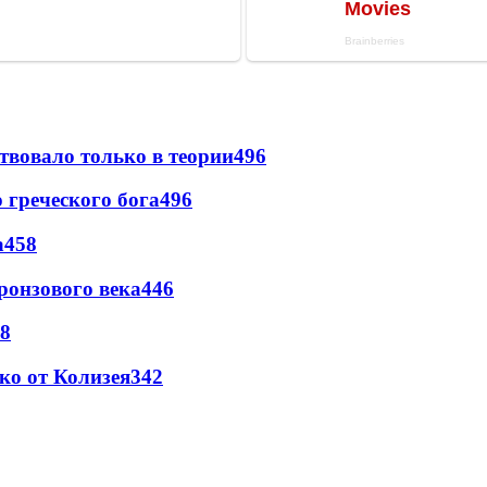
твовало только в теории
496
греческого бога
496
а
458
ронзового века
446
8
ко от Колизея
342