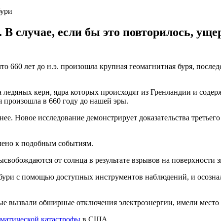
бури
 В случае, если бы это повторилось, ущ
 660 лет до н.э. произошла крупная геомагнитная буря, послед
едяных керн, ядра которых происходят из Гренландии и содержа
я произошла в 660 году до нашей эры.
нее. Новое исследование демонстрирует доказательства третьего
лено к подобным событиям.
ысвобождаются от солнца в результате взрывов на поверхности з
бури с помощью доступных инструментов наблюдений, и осознали
 вызвали обширные отключения электроэнергии, имели место в К
иматической катастрофы
в США.