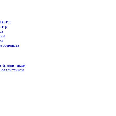
атер
ов
ога
ка
европейцев
с баллистикой