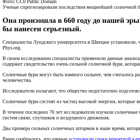
Фото: CC0 Public Domain
Ученые спрогнозировали последствия мощнейшей солнечной 
Она произошла в 660 году до нашей эры.
бы нанесен серьезный.
Специалисты Лундского университета в Швеции установили, что
Phys.org.
В своем исследовании специалисты применили данные анализа л
содержит свидетельство очень сильной солнечной бури, котора
Солнечные бури могут быть намного сильнее, чем считалось ра
человечества.
Исследователи полагают, что общество недостаточно подготов
Солнечные бури состоят из частиц высокой энергии, которые в
В течение последних 70 лет исследователи изучали солнечные 
систем связи, спутников и воздушного движения.
Два примера сильных солнечных штормов в наше время, которые
Ранее сообщалось, что ученые
установили сроки вероятной кл