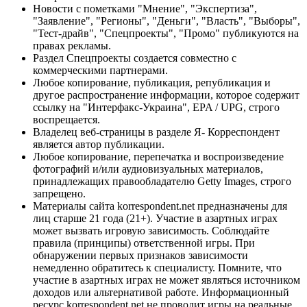
Новости с пометками "Мнение", "Экспертиза",
"Заявление", "Регионы", "Деньги", "Власть", "Выборы",
"Тест-драйв", "Спецпроекты", "Промо" публикуются на
правах рекламы.
Раздел Спецпроекты создается совместно с
коммерческими партнерами.
Любое копирование, публикация, републикация и
другое распространение информации, которое содержит
ссылку на "Интерфакс-Украина", EPA / UPG, строго
воспрещается.
Владелец веб-страницы в разделе Я- Корреспондент
является автор публикации.
Любое копирование, перепечатка и воспроизведение
фотографий и/или аудиовизуальных материалов,
принадлежащих правообладателю Getty Images, строго
запрещено.
Материалы сайта korrespondent.net предназначены для
лиц старше 21 года (21+). Участие в азартных играх
может вызвать игровую зависимость. Соблюдайте
правила (принципы) ответственной игры. При
обнаружении первых признаков зависимости
немедленно обратитесь к специалисту. Помните, что
участие в азартных играх не может являться источником
доходов или альтернативой работе. Информационный
ресурс korrespondent.net не проводит игры на реальные