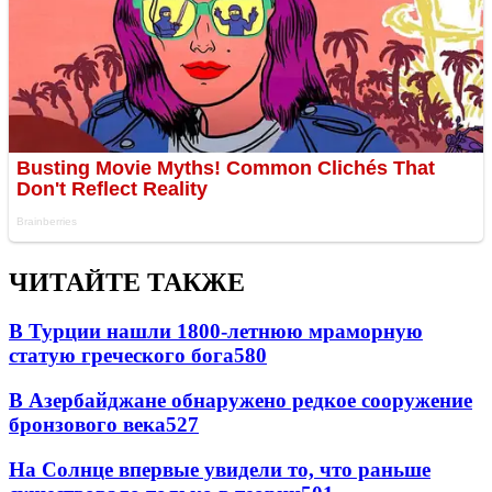
ЧИТАЙТЕ ТАКЖЕ
В Турции нашли 1800-летнюю мраморную
статую греческого бога
580
В Азербайджане обнаружено редкое сооружение
бронзового века
527
На Солнце впервые увидели то, что раньше