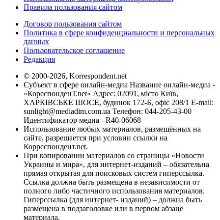
Правила пользования сайтом
Договор пользования сайтом
Политика в сфере конфиденциальности и персональных
данных
Пользовательское соглашение
Редакция
© 2000-2026, Korrespondent.net
Субъект в сфере онлайн-медиа Название онлайн-медиа -
«КореспонденТ.net» Адрес: 02091, місто Київ,
ХАРКІВСЬКЕ ШОСЕ, будинок 172-Б, офіс 208/1 E-mail:
sunlight@mediadim.com.ua
Телефон: 044-205-43-00
Идентификатор медиа - R40-06068
Использование любых материалов, размещённых на
сайте, разрешается при условии ссылки на
Корреспондент.net.
При копировании материалов со страницы «Новости
Украины и мира», для интернет-изданий – обязательна
прямая открытая для поисковых систем гиперссылка.
Ссылка должна быть размещена в независимости от
полного либо частичного использования материалов.
Гиперссылка (для интернет- изданий) – должна быть
размещена в подзаголовке или в первом абзаце
материала.