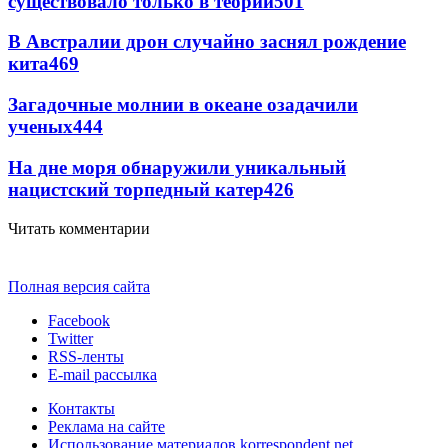
существовало только в теории
501
В Австралии дрон случайно заснял рождение
кита
469
Загадочные молнии в океане озадачили
ученых
444
На дне моря обнаружили уникальный
нацистский торпедный катер
426
Читать комментарии
Полная версия сайта
Facebook
Twitter
RSS-ленты
E-mail рассылка
Контакты
Реклама на сайте
Использование материалов korrespondent.net