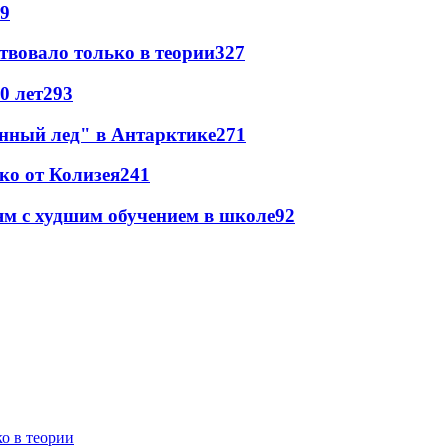
9
твовало только в теории
327
0 лет
293
инный лед" в Антарктике
271
ко от Колизея
241
ям с худшим обучением в школе
92
о в теории