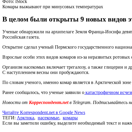
Фото: iStock
Комары выжывают при минусовых температурах
В целом были открыты 9 новых видов э
Ученые обнаружили на архипелаге Земля Франца-Иосифа девят
Российская газета.
Открытие сделал ученый Пермского государственного национа
Взрослые особи этих видов комаров из-за неразвитых ротовых
Организм насекомых включает трегалозу, а также глицерин и д
С наступлением весны они пробуждаются.
По словам ученого, именно комар является в Арктической зон
Ранее сообщалось, что ученые заявили о
катастрофичном исчез
Новости от
Корреспондент.net
в Telegram. Подписывайтесь н
Читайте Korrespondent.net в Google News
ТЕГИ:
Арктика
,
насекомые
,
комары
Если вы заметили ошибку, выделите необходимый текст и нажми