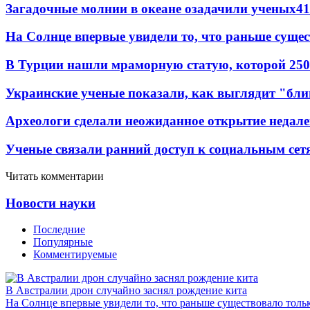
Загадочные молнии в океане озадачили ученых
41
На Солнце впервые увидели то, что раньше сущес
В Турции нашли мраморную статую, которой 250
Украинские ученые показали, как выглядит "бл
Археологи сделали неожиданное открытие недале
Ученые связали ранний доступ к социальным сет
Читать комментарии
Новости науки
Последние
Популярные
Комментируемые
В Австралии дрон случайно заснял рождение кита
На Солнце впервые увидели то, что раньше существовало тольк