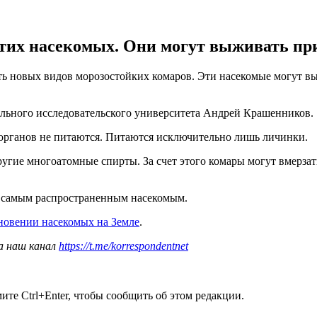
тих насекомых. Они могут выживать пр
ь новых видов морозостойких комаров. Эти насекомые могут в
льного исследовательского университета Андрей Крашенников.
 органов не питаются. Питаются исключительно лишь личинки.
ругие многоатомные спирты. За счет этого комары могут вмерзат
е самым распространенным насекомым.
новении насекомых на Земле
.
а наш канал
https://t.me/korrespondentnet
те Ctrl+Enter, чтобы сообщить об этом редакции.