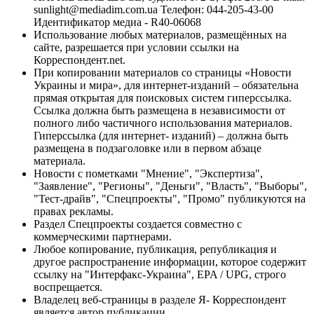
sunlight@mediadim.com.ua
Телефон: 044-205-43-00
Идентификатор медиа - R40-06068
Использование любых материалов, размещённых на
сайте, разрешается при условии ссылки на
Корреспондент.net.
При копировании материалов со страницы «Новости
Украины и мира», для интернет-изданий – обязательна
прямая открытая для поисковых систем гиперссылка.
Ссылка должна быть размещена в независимости от
полного либо частичного использования материалов.
Гиперссылка (для интернет- изданий) – должна быть
размещена в подзаголовке или в первом абзаце
материала.
Новости с пометками "Мнение", "Экспертиза",
"Заявление", "Регионы", "Деньги", "Власть", "Выборы",
"Тест-драйв", "Спецпроекты", "Промо" публикуются на
правах рекламы.
Раздел Спецпроекты создается совместно с
коммерческими партнерами.
Любое копирование, публикация, републикация и
другое распространение информации, которое содержит
ссылку на "Интерфакс-Украина", EPA / UPG, строго
воспрещается.
Владелец веб-страницы в разделе Я- Корреспондент
является автор публикации.