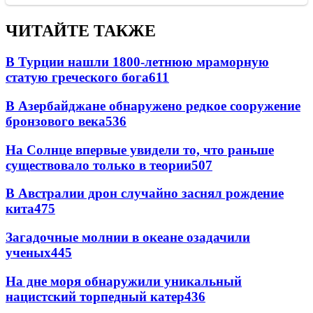
ЧИТАЙТЕ ТАКЖЕ
В Турции нашли 1800-летнюю мраморную
статую греческого бога
611
В Азербайджане обнаружено редкое сооружение
бронзового века
536
На Солнце впервые увидели то, что раньше
существовало только в теории
507
В Австралии дрон случайно заснял рождение
кита
475
Загадочные молнии в океане озадачили
ученых
445
На дне моря обнаружили уникальный
нацистский торпедный катер
436