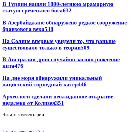
В Турции нашли 1800-летнюю мраморную
статую греческого бога
632
В Азербайджане обнаружено редкое сооружение
бронзового века
538
На Солнце впервые увидели то, что раньше
существовало только в теории
509
В Австралии дрон случайно заснял рождение
кита
476
На дне моря обнаружили уникальный
нацистский торпедный катер
446
Археологи сделали неожиданное открытие
недалеко от Колизея
351
Читать комментарии
Полная версия сайта