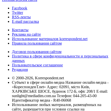
Facebook
Twitter
RSS-ленты
E-mail рассылка
Контакты
Реклама на сайте
Использование материалов korrespondent.net
Правила пользования сайтом
Договор пользования сайтом
Политика в сфере конфиденциальности и персональных
данных
Пользовательское соглашение
Редакция
© 2000-2026, Korrespondent.net
Субъект в сфере онлайн-медиа Название онлайн-медиа -
«КореспонденТ.net» Адрес: 02091, місто Київ,
ХАРКІВСЬКЕ ШОСЕ, будинок 172-Б, офіс 208/1 E-mail:
sunlight@mediadim.com.ua
Телефон: 044-205-43-00
Идентификатор медиа - R40-06068
Использование любых материалов, размещённых на
сайте, разрешается при условии ссылки на