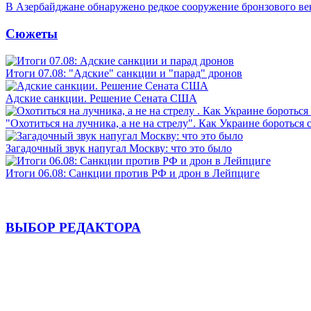
В Азербайджане обнаружено редкое сооружение бронзового ве
Сюжеты
Итоги 07.08: "Адские" санкции и "парад" дронов
Адские санкции. Решение Сената США
"Охотиться на лучника, а не на стрелу". Как Украине бороться 
Загадочный звук напугал Москву: что это было
Итоги 06.08: Санкции против РФ и дрон в Лейпциге
ВЫБОР РЕДАКТОРА