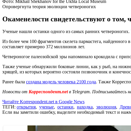
Фото: Mikhail Shekhanov for the Ukhta Local Museum
Опровергнута теория эволюции четвероногих
Окаменелости свидетельствуют о том, 
Ученые нашли останки одного из самых ранних четвероногих.
Из более чем 100 фрагментов скелета пармастега, найденного
составляет примерно 372 миллионов лет.
Четвероногое палеозойской эры напоминало крокодила с прип
Также ученые обнаружили боковые линии, как у рыб, на нижне
хрящей, из которых вероятно состояли позвоночник и конечност
Ранее была
создана модель человека 2100 года
. Также Корреспо
Новости от
Корреспондент.net
в Telegram. Подписывайтесь н
Читайте Korrespondent.net в Google News
ТЕГИ:
открытия
,
ученые
,
останки
,
находка
,
эволюция
,
Древ
Если вы заметили ошибку, выделите необходимый текст и нажми