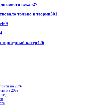
ронзового века
527
твовало только в теории
501
а
469
4
 торпедный катер
426
очти на 20%
атер
ов
ога