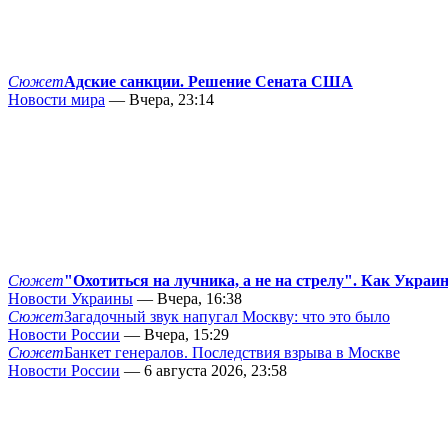
Сюжет
Адские санкции. Решение Сената США
Новости мира
— Вчера, 23:14
Сюжет
"Охотиться на лучника, а не на стрелу". Как Украи
Новости Украины
— Вчера, 16:38
Сюжет
Загадочный звук напугал Москву: что это было
Новости России
— Вчера, 15:29
Сюжет
Банкет генералов. Последствия взрыва в Москве
Новости России
— 6 августа 2026, 23:58