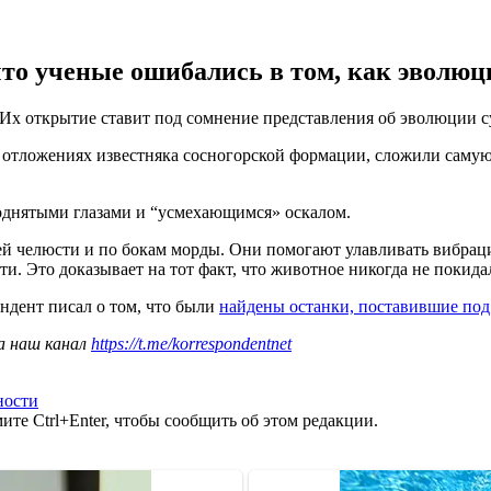
что ученые ошибались в том, как эволюц
 Их открытие ставит под сомнение представления об эволюции 
 в отложениях известняка сосногорской формации, сложили сам
однятыми глазами и “усмехающимся» оскалом.
й челюсти и по бокам морды. Они помогают улавливать вибрации
и. Это доказывает на тот факт, что животное никогда не покидал
ндент писал о том, что были
найдены останки, поставившие по
а наш канал
https://t.me/korrespondentnet
ности
те Ctrl+Enter, чтобы сообщить об этом редакции.