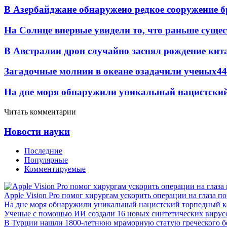
В Азербайджане обнаружено редкое сооружение б
На Солнце впервые увидели то, что раньше сущес
В Австралии дрон случайно заснял рождение кит
Загадочные молнии в океане озадачили ученых
44
На дне моря обнаружили уникальный нацистский
Читать комментарии
Новости науки
Последние
Популярные
Комментируемые
Apple Vision Pro помог хирургам ускорить операции на глаза п
На дне моря обнаружили уникальный нацистский торпедный к
Ученые с помощью ИИ создали 16 новых синтетических вирус
В Турции нашли 1800-летнюю мраморную статую греческого б