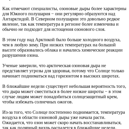
Как отмечают специалисты, озоновые дыры более характерны
для Южного полушария − они регулярно образуются над
Антарктидой. В Северном полушарии это довольно редкое
явление, так как температура в регионе более изменчива и
обычно не подходит для истощения озонового слоя.
В этом году над Арктикой было больше холодного воздуха,
чем в любую зиму. При низких температурах на большой
высоте образовались облака и начались химические реакции
разрушения озона.
Ученые заверили, что арктическая озоновая дыра не
представляет угрозы для здоровья, потому что Солнце только
начинает подниматься над горизонтом в высоких широтах.
В ближайшие недели существует небольшая вероятность того,
что дыра может сместиться в более низкие широты − в этом
случае людям может понадобиться солнцезащитный крем,
чтобы избежать солнечных ожогов.
Из-за того, что Солнце постепенно поднимается, температура
воздуха в области озоновой дыры уже начала расти.
Ожидается, что озон может скоро начать восстанавливаться,
так как полярный вихрь распадется в ближайшие недели.