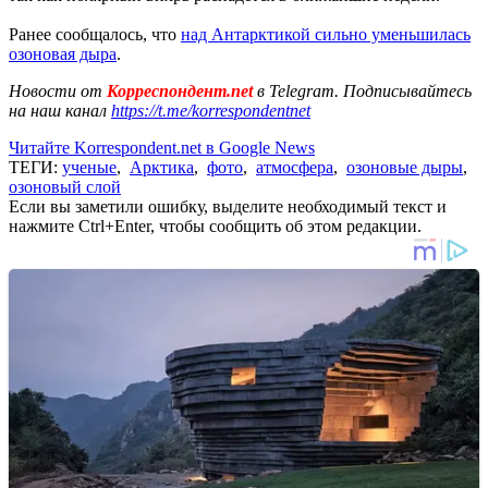
Ранее сообщалось, что
над Антарктикой сильно уменьшилась
озоновая дыра
.
Новости от
Корреспондент.net
в Telegram. Подписывайтесь
на наш канал
https://t.me/korrespondentnet
Читайте Korrespondent.net в Google News
ТЕГИ:
ученые
,
Арктика
,
фото
,
атмосфера
,
озоновые дыры
,
озоновый слой
Если вы заметили ошибку, выделите необходимый текст и
нажмите Ctrl+Enter, чтобы сообщить об этом редакции.