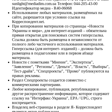
sunlight@mediadim.com.ua
Телефон: 044-205-43-00
Идентификатор медиа - R40-06068
Использование любых материалов, размещённых на
сайте, разрешается при условии ссылки на
Корреспондент.net.
При копировании материалов со страницы «Новости
Украины и мира», для интернет-изданий – обязательна
прямая открытая для поисковых систем гиперссылка.
Ссылка должна быть размещена в независимости от
полного либо частичного использования материалов.
Гиперссылка (для интернет- изданий) – должна быть
размещена в подзаголовке или в первом абзаце
материала.
Новости с пометками "Мнение", "Экспертиза",
"Заявление", "Регионы", "Деньги", "Власть", "Выборы",
"Тест-драйв", "Спецпроекты", "Промо" публикуются на
правах рекламы.
Раздел Спецпроекты создается совместно с
коммерческими партнерами.
Любое копирование, публикация, републикация и
другое распространение информации, которое содержит
ссылку на "Интерфакс-Украина", EPA / UPG, строго
воспрещается.
Владелец веб-страницы в разделе Я- Корреспондент
является автор публикации.