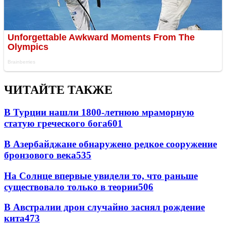
ЧИТАЙТЕ ТАКЖЕ
В Турции нашли 1800-летнюю мраморную
статую греческого бога
601
В Азербайджане обнаружено редкое сооружение
бронзового века
535
На Солнце впервые увидели то, что раньше
существовало только в теории
506
В Австралии дрон случайно заснял рождение
кита
473