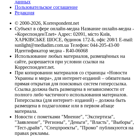
данных
Пользовательское соглашение
Редакция
© 2000-2026, Korrespondent.net
Субъект в сфере онлайн-медиа Название онлайн-медиа -
«КореспонденТ.net» Адрес: 02091, місто Київ,
ХАРКІВСЬКЕ ШОСЕ, будинок 172-Б, офіс 208/1 E-mail:
sunlight@mediadim.com.ua
Телефон: 044-205-43-00
Идентификатор медиа - R40-06068
Использование любых материалов, размещённых на
сайте, разрешается при условии ссылки на
Корреспондент.net.
При копировании материалов со страницы «Новости
Украины и мира», для интернет-изданий – обязательна
прямая открытая для поисковых систем гиперссылка.
Ссылка должна быть размещена в независимости от
полного либо частичного использования материалов.
Гиперссылка (для интернет- изданий) – должна быть
размещена в подзаголовке или в первом абзаце
материала.
Новости с пометками "Мнение", "Экспертиза",
"Заявление", "Регионы", "Деньги", "Власть", "Выборы",
"Тест-драйв", "Спецпроекты", "Промо" публикуются на
правах рекламы.