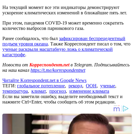
На текущий момент все эти индикаторы демонстрируют
ускорение климатических изменений в ближайшие пять лет.
При этом, пандемия COVID-19 может временно сократить
количество выбросов парникового газа.
Ранее сообщалось, что был
зафиксирован беспрецедентный
подъем уровня океана
. Также Корреспондент писал о том, что
ученые раскрыли масштабную ложь о климатической
катастрофе
.
Новости от
Корреспондент.net
в Telegram. Подписывайтесь
на наш канал
https://t.me/korrespondentnet
Читайте Korrespondent.net в Google News
ТЕГИ:
глобальное потепление
,
рекорд
,
ООН
,
ученые
,
температура
,
климат
,
прогноз
,
изменение климата
Если вы заметили ошибку, выделите необходимый текст и
нажмите Ctrl+Enter, чтобы сообщить об этом редакции.