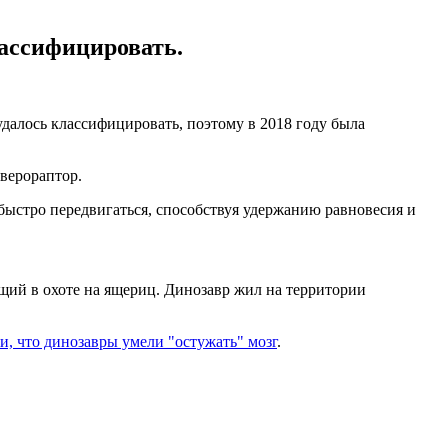
лассифицировать.
удалось классифицировать, поэтому в 2018 году была
верораптор.
быстро передвигаться, способствуя удержанию равновесия и
ющий в охоте на ящериц. Динозавр жил на территории
, что динозавры умели "остужать" мозг
.