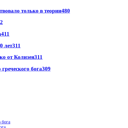
твовало только в теории
480
2
а
411
0 лет
311
ко от Колизея
311
греческого бога
309
ога