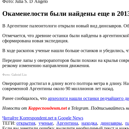
Фото: Julia S. D`Angelo
Окаменелости были найдены еще в 2013 г
В Аргентине палеонтологи открыли новый вид динозавров. Об
Отмечается, что древние останки были найдены в аргентинской
сформирована новая экспедиция.
В ходе раскопок ученые нашли больше останков и убедились, 
Передние лапы у оверорапоторов были похожи на крылья совре
резкому изменению направления движения.
Фото:
Gabriel Lio
Оверораптор достигал в длину всего полтора метра в длину. 
современной Аргентины около 90 миллионов лет назад.
Ранее сообщалось, что
археологи нашли останки редчайшего д
Новости от
Корреспондент.net
в Telegram. Подписывайтесь н
Читайте Korrespondent.net в Google News
ТЕГИ:
открытия
,
ученые
,
Аргентина
,
находка
,
динозавры
,
п
Если вы заметили ошибку, выделите необходимый текст и нажми