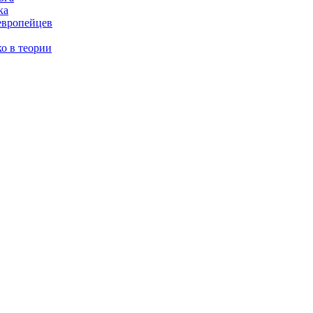
ка
европейцев
о в теории