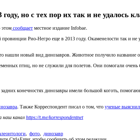
оду, но с тех пор их так и не удалось к
 этом
сообщает
местное издание Infobae.
 провинции Рио-Негро еще в 2013 году. Окаменелости так и не 
что нашли новый вид динозавров. Животное получило название о
менных птиц, но не служили для полетов. Они помогали очень 
На задних конечностях динозавры имели большой коготь, помога
инозавра
. Также Корреспондент писал о том, что
ученые выяснили
а наш канал
https://t.me/korrespondentnet
алеонтологи
,
фото
,
динозавр
те Ctrl+Enter, чтобы сообщить об этом редакции.