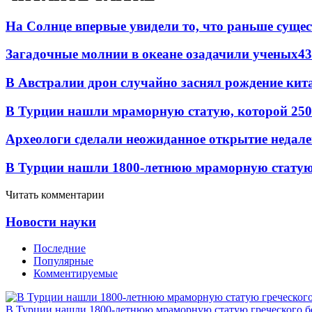
На Солнце впервые увидели то, что раньше сущес
Загадочные молнии в океане озадачили ученых
43
В Австралии дрон случайно заснял рождение кит
В Турции нашли мраморную статую, которой 250
Археологи сделали неожиданное открытие недале
В Турции нашли 1800-летнюю мраморную статую 
Читать комментарии
Новости науки
Последние
Популярные
Комментируемые
В Турции нашли 1800-летнюю мраморную статую греческого б