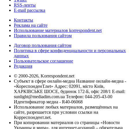
RSS-ленты
E-mail рассылка
Контакты
Реклама на сайте
Использование материалов korrespondent.net
Правила пользования сайтом
Договор пользования сайтом
Политика в сфере конфиденциальности и персональных
данных
Пользовательское соглашение
Редакция
© 2000-2026, Korrespondent.net
Субъект в сфере онлайн-медиа Название онлайн-медиа -
«КореспонденТ.net» Адрес: 02091, місто Київ,
ХАРКІВСЬКЕ ШОСЕ, будинок 172-Б, офіс 208/1 E-mail:
sunlight@mediadim.com.ua
Телефон: 044-205-43-00
Идентификатор медиа - R40-06068
Использование любых материалов, размещённых на
сайте, разрешается при условии ссылки на
Корреспондент.net.
При копировании материалов со страницы «Новости
Украины и мира», для интернет-изданий – обязательна