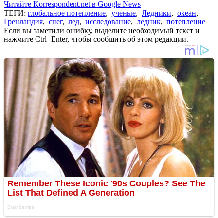
Читайте Korrespondent.net в Google News
ТЕГИ:
глобальное потепление
,
ученые
,
Ледники
,
океан
,
Гренландия
,
снег
,
лед
,
исследование
,
ледник
,
потепление
Если вы заметили ошибку, выделите необходимый текст и
нажмите Ctrl+Enter, чтобы сообщить об этом редакции.