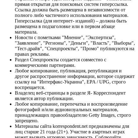
прямая открытая для поисковых систем гиперссылка.
Ссылка должна быть размещена в независимости от
полного либо частичного использования материалов.
Гиперссылка (для интернет- изданий) – должна быть
размещена в подзаголовке или в первом абзаце
материала.
Новости с пометками "Мнение", "Экспертиза",
"Заявление", "Регионы", "Деньги", "Власть", "Выборы",
"Тест-драйв", "Спецпроекты", "Промо" публикуются на
правах рекламы.
Раздел Спецпроекты создается совместно с
коммерческими партнерами.
Любое копирование, публикация, републикация и
другое распространение информации, которое содержит
ссылку на "Интерфакс-Украина", EPA / UPG, строго
воспрещается.
Владелец веб-страницы в разделе Я- Корреспондент
является автор публикации.
Любое копирование, перепечатка и воспроизведение
фотографий и/или аудиовизуальных материалов,
принадлежащих правообладателю Getty Images, строго
запрещено.
Материалы сайта korrespondent.net предназначены для
лиц старше 21 года (21+). Участие в азартных играх
может вызвать игровую зависимость. Соблюдайте