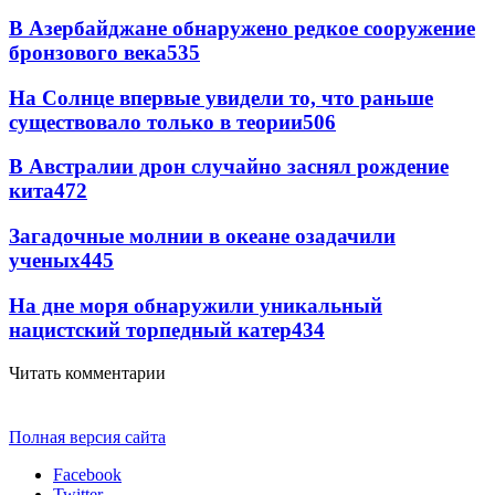
В Азербайджане обнаружено редкое сооружение
бронзового века
535
На Солнце впервые увидели то, что раньше
существовало только в теории
506
В Австралии дрон случайно заснял рождение
кита
472
Загадочные молнии в океане озадачили
ученых
445
На дне моря обнаружили уникальный
нацистский торпедный катер
434
Читать комментарии
Полная версия сайта
Facebook
Twitter