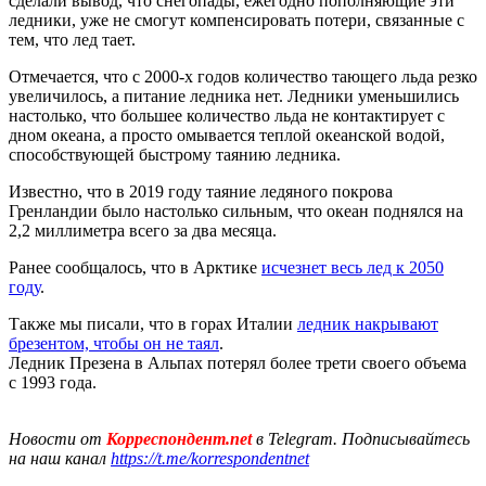
сделали вывод, что снегопады, ежегодно пополняющие эти
ледники, уже не смогут компенсировать потери, связанные с
тем, что лед тает.
Отмечается, что с 2000-х годов количество тающего льда резко
увеличилось, а питание ледника нет. Ледники уменьшились
настолько, что большее количество льда не контактирует с
дном океана, а просто омывается теплой океанской водой,
способствующей быстрому таянию ледника.
Известно, что в 2019 году таяние ледяного покрова
Гренландии было настолько сильным, что океан поднялся на
2,2 миллиметра всего за два месяца.
Ранее сообщалось, что в Арктике
исчезнет весь лед к 2050
году
.
Также мы писали, что в горах Италии
ледник накрывают
брезентом, чтобы он не таял
.
Ледник Презена в Альпах потерял более трети своего объема
с 1993 года.
Новости от
Корреспондент.net
в Telegram. Подписывайтесь
на наш канал
https://t.me/korrespondentnet